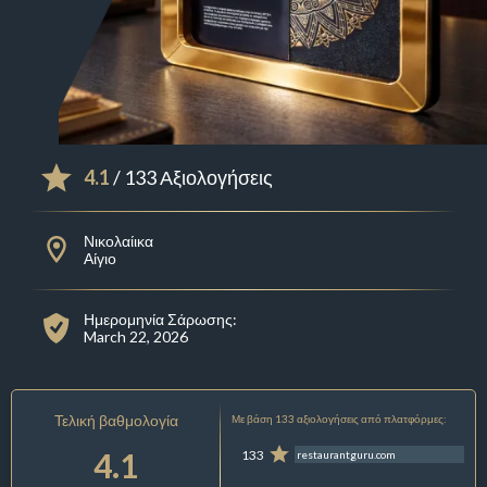
4.1
/ 133 Αξιολογήσεις
Νικολαίικα
Αίγιο
Ημερομηνία Σάρωσης:
March 22, 2026
Τελική βαθμολογία
Με βάση 133 αξιολογήσεις από πλατφόρμες:
4.1
133
restaurantguru.com