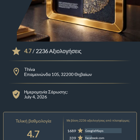
4.7
/ 2236 Αξιολογήσεις
Thíva
Επαμεινώνδα 105, 32200 Θηβαίων
Ημερομηνία Σάρωσης:
July 4, 2026
Τελική βαθμολογία
Με βάση 2236 αξιολογήσεις από πλατφόρμες:
4.7
1689
GoogleMaps
339
facebook.com