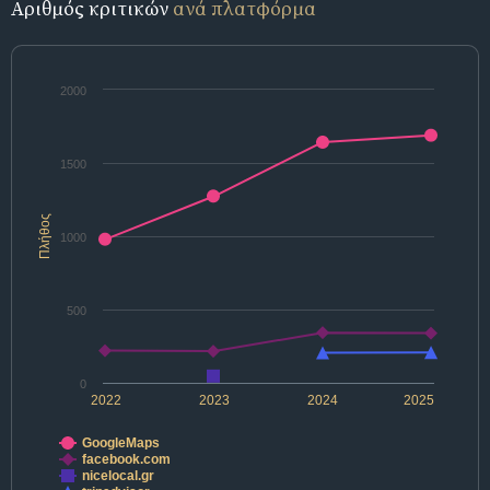
Αριθμός κριτικών
ανά πλατφόρμα
2000
1500
Πλήθος
1000
500
0
2022
2023
2024
2025
GoogleMaps
facebook.com
nicelocal.gr