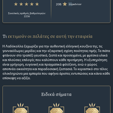
208
tripadvisor
Συνολικός αριθμός βαθμολογιών:
2236
Τι
εκτιμούν οι πελάτες σε αυτή την εταιρεία
Η Λαδόκολλα ξεχωρίζει για την αυθεντική ελληνική κουζίνα της, τις
γενναιόδωρες μερίδες και την εξαιρετική σχέση ποιότητας-τιμής. Τα πιάτα
φτάνουν στο τραπέζι γευστικά, ζεστά και προσεγμένα, με φρέσκα υλικά
και πλούσιες επιλογές που καλύπτουν κάθε προτίμηση. Η εξυπηρέτηση
είναι γρήγορη, ευγενική και πραγματικά φιλόξενη, ενώ ο χώρος
αποπνέει οικειότητα και παραδοσιακή ζεστασιά. Το κεραστικό στο τέλος
ολοκληρώνει μια εμπειρία που αφήνει άριστες εντυπώσεις και κάνει κάθε
επίσκεψη να αξίζει.
Ειδικά σήματα