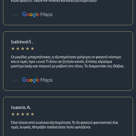
Καλό φαγητό, value for money και καλή εξυπηρέτηση!
Πηγή:
babino65 .
Οι μερίδες μπαμπάτσικες,η εξυπηρέτηση γρήγορη το φαγητό νόστιμο
και οι τιμές προ covid.Τί άλλο να ζητήσει κανείς.Επίσης κέρασμα
μαστίχα λικέρ και παγωτό με ραβανί στο τέλος.Το διαμαντάκι της Θήβας.
Πηγή:
Ioannis A.
Όλα τέλεια από ευγένεια εξυπηρέτηση.Το δε φαγητό φανταστικό.Και
τιμές λογικές.Μπράβο παιδιά είστε πολύ φιλόξενοι.