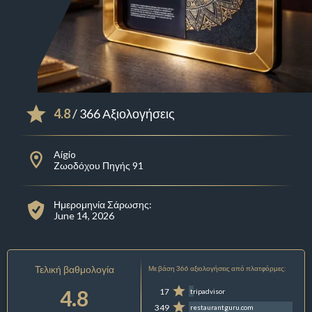
4.8
/ 366 Αξιολογήσεις
Aígio
Zωοδόχου Πηγής 91
Ημερομηνία Σάρωσης:
June 14, 2026
Τελική βαθμολογία
Με βάση 366 αξιολογήσεις από πλατφόρμες:
4.8
17
tripadvisor
349
restaurantguru.com