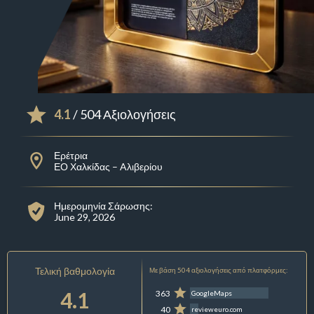
4.1
/ 504 Αξιολογήσεις
Ερέτρια
ΕΟ Χαλκίδας – Aλιβερίου
Ημερομηνία Σάρωσης:
June 29, 2026
Τελική βαθμολογία
Με βάση 504 αξιολογήσεις από πλατφόρμες:
4.1
363
GoogleMaps
40
revieweuro.com