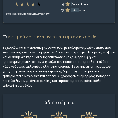
6
facebook.com
95
tripadvisor
Συνολικός αριθμός βαθμολογιών: 504
Τι
εκτιμούν οι πελάτες σε αυτή την εταιρεία
Ξεχωρίζει για την ποιοτική κουζίνα του, με καλομαγειρεμένα πιάτα που
εντυπωσιάζουν σε γεύση, φρεσκάδα και σταθερότητα. Το κρέας, τα ψητά
και οι σούβλες κερδίζουν τις εντυπώσεις με ζουμερή υφή και
προσεγμένη εκτέλεση, ενώ η κάβα του εστιατορίου προσθέτει αξία σε
κάθε γεύμα με επιλεγμένα ελληνικά κρασιά. Η εξυπηρέτηση παραμένει
γρήγορη, ευγενική και επαγγελματική, δημιουργώντας μια άνετη
εμπειρία για οικογένειες και παρέες. Ο χώρος είναι όμορφος, καθαρός
και φιλόξενος, με άνετο parking και ατμόσφαιρα που κάνει κάθε
επίσκεψη να αξίζει.
Ειδικά σήματα