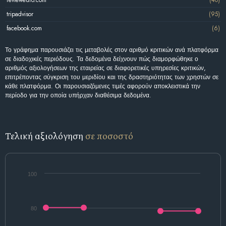
revieweuro.com
(40)
tripadvisor
(95)
facebook.com
(6)
Το γράφημα παρουσιάζει τις μεταβολές στον αριθμό κριτικών ανά πλατφόρμα
σε διαδοχικές περιόδους. Τα δεδομένα δείχνουν πώς διαμορφώθηκε ο
αριθμός αξιολογήσεων της εταιρείας σε διαφορετικές υπηρεσίες κριτικών,
επιτρέποντας σύγκριση του μεριδίου και της δραστηριότητας των χρηστών σε
κάθε πλατφόρμα. Οι παρουσιαζόμενες τιμές αφορούν αποκλειστικά την
περίοδο για την οποία υπήρχαν διαθέσιμα δεδομένα.
Τελική αξιολόγηση
σε ποσοστό
100
80