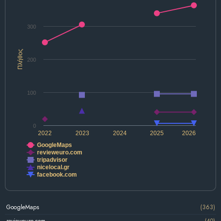
300
Πλήθος
200
100
0
2022
2023
2024
2025
2026
GoogleMaps
revieweuro.com
tripadvisor
nicelocal.gr
facebook.com
GoogleMaps
(363)