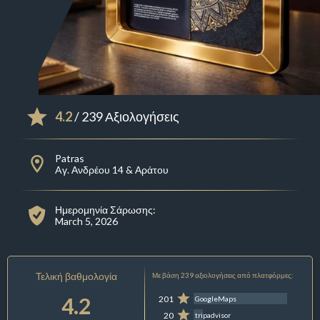
4.2
/ 239 Αξιολογήσεις
Patras
Aγ. Ανδρέου 14 & Αράτου
Ημερομηνία Σάρωσης:
March 5, 2026
Τελική βαθμολογία
Με βάση 239 αξιολογήσεις από πλατφόρμες:
4.2
201
GoogleMaps
20
tripadvisor