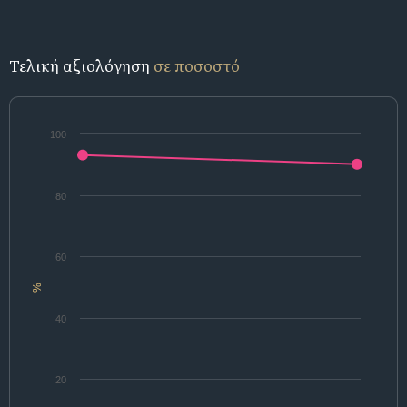
Τελική αξιολόγηση
σε ποσοστό
100
80
60
%
40
20