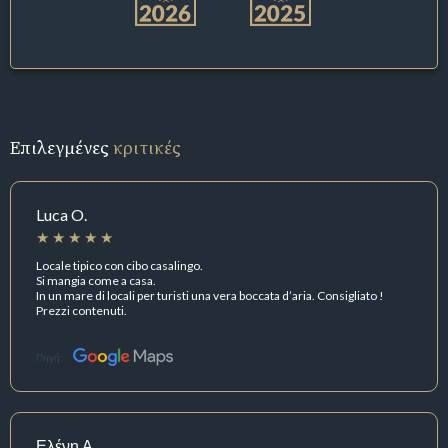
Επιλεγμένες
κριτικές
Luca O.
Locale tipico con cibo casalingo.
Si mangia come a casa.
In un mare di locali per turisti una vera boccata d’aria. Consigliato !
Prezzi contenuti.
Πηγή:
Ελένη Α.