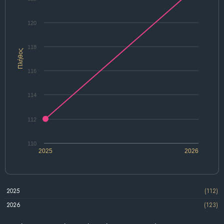
120
118
Πλήθος
116
114
112
110
2025
2026
2025
(112)
2026
(123)