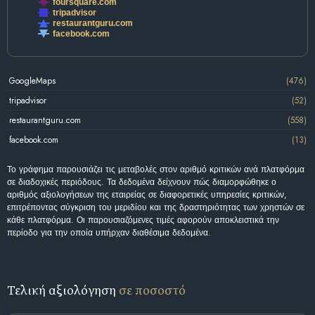
foursquare.com
tripadvisor
restaurantguru.com
facebook.com
GoogleMaps
(476)
tripadvisor
(52)
restaurantguru.com
(558)
facebook.com
(13)
Το γράφημα παρουσιάζει τις μεταβολές στον αριθμό κριτικών ανά πλατφόρμα
σε διαδοχικές περιόδους. Τα δεδομένα δείχνουν πώς διαμορφώθηκε ο
αριθμός αξιολογήσεων της εταιρείας σε διαφορετικές υπηρεσίες κριτικών,
επιτρέποντας σύγκριση του μεριδίου και της δραστηριότητας των χρηστών σε
κάθε πλατφόρμα. Οι παρουσιαζόμενες τιμές αφορούν αποκλειστικά την
περίοδο για την οποία υπήρχαν διαθέσιμα δεδομένα.
Τελική αξιολόγηση
σε ποσοστό