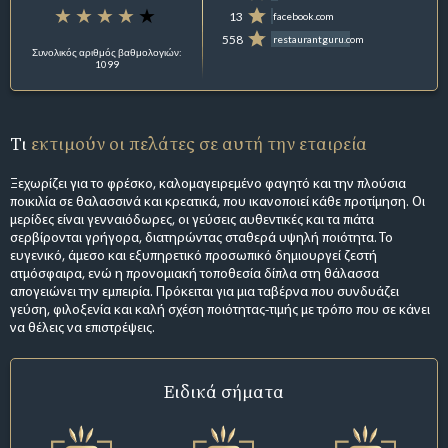
13
facebook.com
558
restaurantguru.com
Συνολικός αριθμός βαθμολογιών:
1099
Τι
εκτιμούν οι πελάτες σε αυτή την εταιρεία
Ξεχωρίζει για το φρέσκο, καλομαγειρεμένο φαγητό και την πλούσια
ποικιλία σε θαλασσινά και κρεατικά, που ικανοποιεί κάθε προτίμηση. Οι
μερίδες είναι γενναιόδωρες, οι γεύσεις αυθεντικές και τα πιάτα
σερβίρονται γρήγορα, διατηρώντας σταθερά υψηλή ποιότητα. Το
ευγενικό, άμεσο και εξυπηρετικό προσωπικό δημιουργεί ζεστή
ατμόσφαιρα, ενώ η προνομιακή τοποθεσία δίπλα στη θάλασσα
απογειώνει την εμπειρία. Πρόκειται για μια ταβέρνα που συνδυάζει
γεύση, φιλοξενία και καλή σχέση ποιότητας-τιμής με τρόπο που σε κάνει
να θέλεις να επιστρέψεις.
Ειδικά σήματα