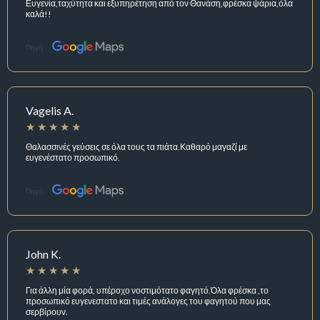
Ευγενία,ταχύτητα και εξυπηρέτηση από τον Θανάση,φρέσκα ψάρια,όλα
καλά!!
Πηγή:
Vagelis A.
Θαλασσινές γεύσεις σε όλα τους τα πιάτα.Καθαρό μαγαζί με
ευγενέστατο προσωπικό.
Πηγή:
John K.
Για άλλη μία φορά, υπέροχο νοστιμότατο φαγητό.Όλα φρέσκα ,το
προσωπικό ευγενεστατο και τιμές ανάλογες του φαγητού που μας
σερβίρουν.