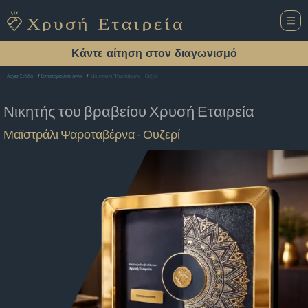
Κάντε αίτηση στον διαγωνισμό
Μαϊστράλι Ψαροταβέρνα - Ουζερί
Αρχική Σελίδα
Εστιατόριο Αγια Αννα
Νικητής του βραβείου
Χρυσή Εταιρεία
Μαϊστράλι Ψαροταβέρνα - Ουζερί