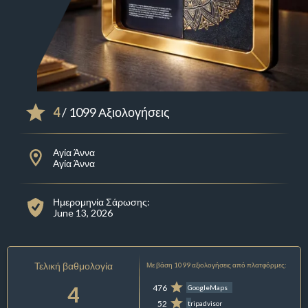
4
/ 1099 Αξιολογήσεις
Αγία Άννα
Αγία Άννα
Ημερομηνία Σάρωσης:
June 13, 2026
Τελική βαθμολογία
Με βάση 1099 αξιολογήσεις από πλατφόρμες:
4
476
GoogleMaps
52
tripadvisor