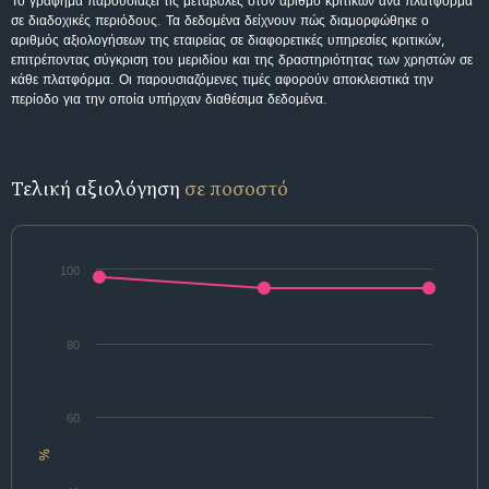
Το γράφημα παρουσιάζει τις μεταβολές στον αριθμό κριτικών ανά πλατφόρμα
σε διαδοχικές περιόδους. Τα δεδομένα δείχνουν πώς διαμορφώθηκε ο
αριθμός αξιολογήσεων της εταιρείας σε διαφορετικές υπηρεσίες κριτικών,
επιτρέποντας σύγκριση του μεριδίου και της δραστηριότητας των χρηστών σε
κάθε πλατφόρμα. Οι παρουσιαζόμενες τιμές αφορούν αποκλειστικά την
περίοδο για την οποία υπήρχαν διαθέσιμα δεδομένα.
Τελική αξιολόγηση
σε ποσοστό
100
80
60
%