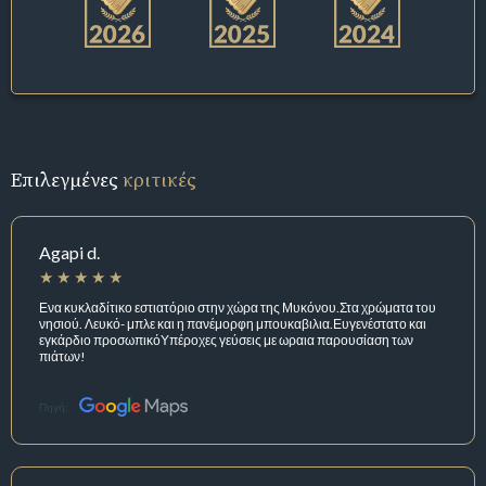
Επιλεγμένες
κριτικές
Agapi d.
Ενα κυκλαδίτικο εστιατόριο στην χώρα της Μυκόνου.Στα χρώματα του
νησιού. Λευκό- μπλε και η πανέμορφη μπουκαβιλια.Ευγενέστατο και
εγκάρδιο προσωπικόΥπέροχες γεύσεις με ωραια παρουσίαση των
πιάτων!
Πηγή: