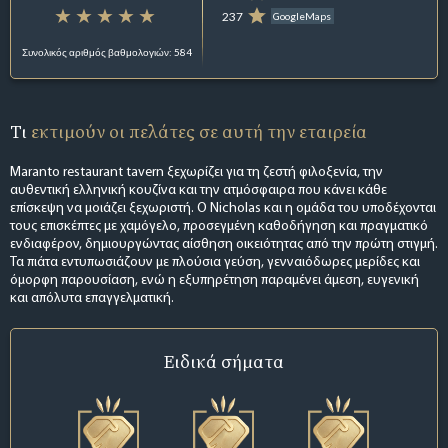
237
GoogleMaps
Συνολικός αριθμός βαθμολογιών: 584
Τι
εκτιμούν οι πελάτες σε αυτή την εταιρεία
Maranto restaurant tavern ξεχωρίζει για τη ζεστή φιλοξενία, την
αυθεντική ελληνική κουζίνα και την ατμόσφαιρα που κάνει κάθε
επίσκεψη να μοιάζει ξεχωριστή. Ο Nicholas και η ομάδα του υποδέχονται
τους επισκέπτες με χαμόγελο, προσεγμένη καθοδήγηση και πραγματικό
ενδιαφέρον, δημιουργώντας αίσθηση οικειότητας από την πρώτη στιγμή.
Τα πιάτα εντυπωσιάζουν με πλούσια γεύση, γενναιόδωρες μερίδες και
όμορφη παρουσίαση, ενώ η εξυπηρέτηση παραμένει άμεση, ευγενική
και απόλυτα επαγγελματική.
Ειδικά σήματα