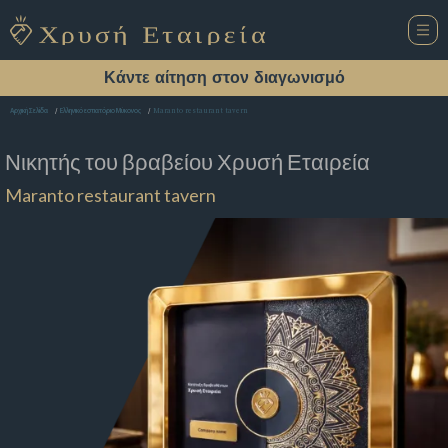
Κάντε αίτηση στον διαγωνισμό
Maranto restaurant tavern
Αρχική Σελίδα
Ελληνικό εστιατόριο Μύκονος
Νικητής του βραβείου
Χρυσή Εταιρεία
Maranto restaurant tavern