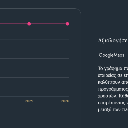
Αξιολογήσε
GoogleMaps
Το γράφημα π
εταιρείας σε 
καλύπτουν απο
προγράμματος 
χρηστών. Κάθε
2025
2026
επιτρέποντας 
μεταξύ των π