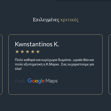
Επιλεγμένες
κριτικές
Kwnstantinos K.
Πολύ καθαρά και ευρύχωρα δωμάτια , ωραία θέα και
πολύ εξυπηρετική η Κ.Μαρια . Σας ευχαριστούμε για
όλα!
Πηγή: