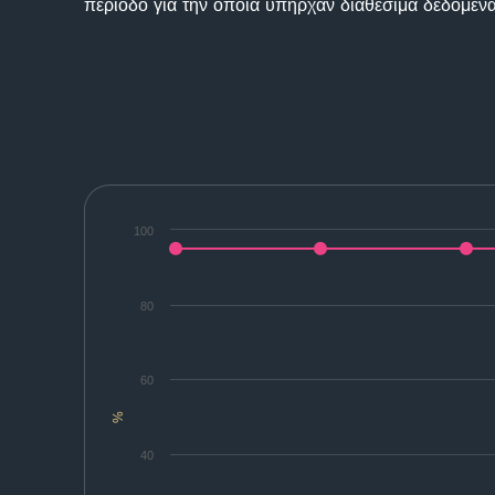
περίοδο για την οποία υπήρχαν διαθέσιμα δεδομένα
100
80
60
%
40