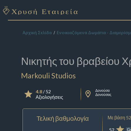
Αρχική Σελίδα
Ενοικιαζόμενα Δωμάτια - Διαμερίσ
Νικητής του βραβείου
Χ
Markouli Studios
Δονούσα
4.8
/ 52
Δονούσας
Αξιολογήσεις
Τελική βαθμολογία
Με βάση 52
52
G