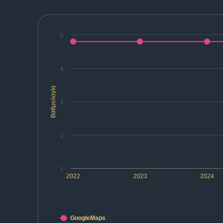
5
4
Βαθμολογία
3
2
1
2022
2023
2024
GoogleMaps