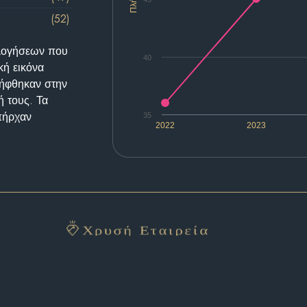
(52)
ολογήσεων που
40
κή εικόνα
λήφθηκαν στην
ή τους. Τα
υπήρχαν
35
2022
2023