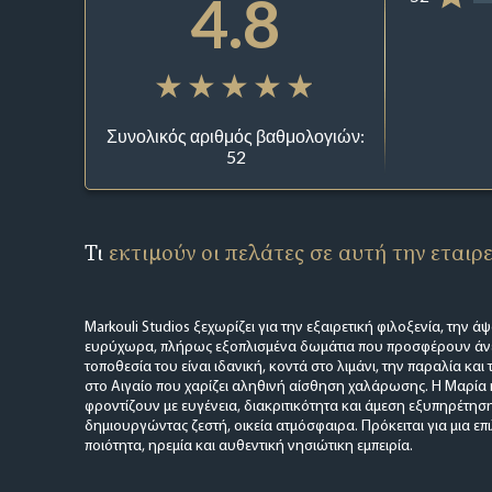
4.8
Συνολικός αριθμός βαθμολογιών:
52
Τι
εκτιμούν οι πελάτες σε αυτή την εταιρ
Markouli Studios ξεχωρίζει για την εξαιρετική φιλοξενία, την ά
ευρύχωρα, πλήρως εξοπλισμένα δωμάτια που προσφέρουν άνε
τοποθεσία του είναι ιδανική, κοντά στο λιμάνι, την παραλία και
στο Αιγαίο που χαρίζει αληθινή αίσθηση χαλάρωσης. Η Μαρία κ
φροντίζουν με ευγένεια, διακριτικότητα και άμεση εξυπηρέτησ
δημιουργώντας ζεστή, οικεία ατμόσφαιρα. Πρόκειται για μια ε
ποιότητα, ηρεμία και αυθεντική νησιώτικη εμπειρία.