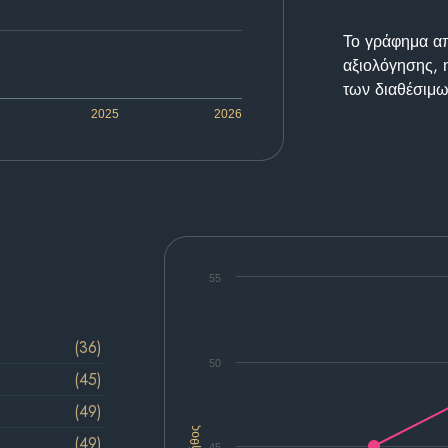
Το γράφημα απε
αξιολόγησης, 
των διαθέσιμω
2025
2026
55
(36)
50
(45)
(49)
Πλήθος
(49)
45