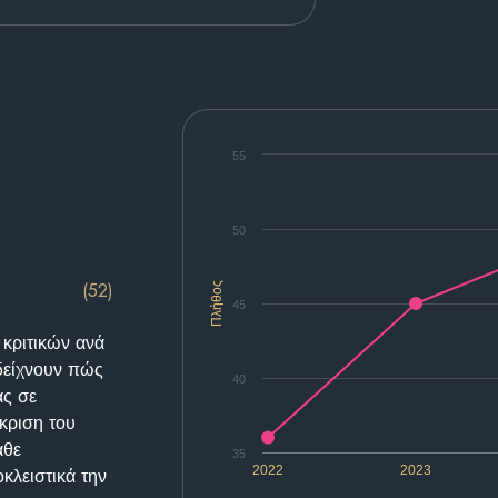
55
50
(52)
Πλήθος
45
 κριτικών ανά
δείχνουν πώς
40
ας σε
κριση του
άθε
35
2022
2023
κλειστικά την