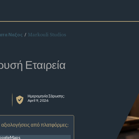
Markouli Studios
ματα Ναξος
ρυσή Εταιρεία
Ημερομηνία Σάρωσης:
April 9, 2026
 αξιολογήσεις από πλατφόρμες:
oogleMaps