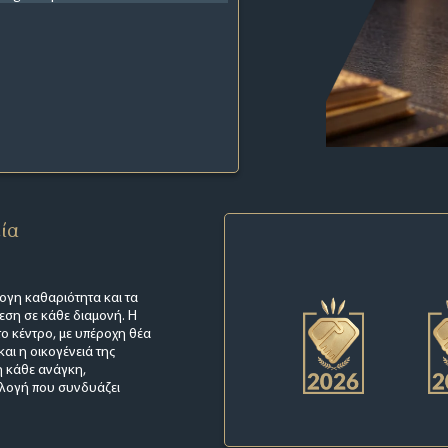
εία
ψογη καθαριότητα και τα
ση σε κάθε διαμονή. Η
 το κέντρο, με υπέροχη θέα
αι η οικογένειά της
η κάθε ανάγκη,
πιλογή που συνδυάζει