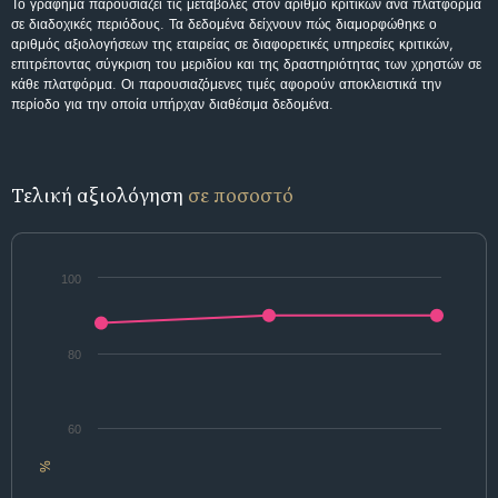
Το γράφημα παρουσιάζει τις μεταβολές στον αριθμό κριτικών ανά πλατφόρμα
σε διαδοχικές περιόδους. Τα δεδομένα δείχνουν πώς διαμορφώθηκε ο
αριθμός αξιολογήσεων της εταιρείας σε διαφορετικές υπηρεσίες κριτικών,
επιτρέποντας σύγκριση του μεριδίου και της δραστηριότητας των χρηστών σε
κάθε πλατφόρμα. Οι παρουσιαζόμενες τιμές αφορούν αποκλειστικά την
περίοδο για την οποία υπήρχαν διαθέσιμα δεδομένα.
Τελική αξιολόγηση
σε ποσοστό
100
80
60
%