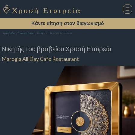
Κάντε αίτηση στον διαγωνισμό
Marogia All Day Cafe Restaurant
Αρχική Σελίδα
Εστιατόριο Πατρα
Νικητής του βραβείου
Χρυσή Εταιρεία
Marogia All Day Cafe Restaurant