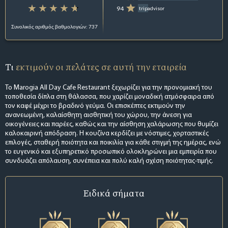
94
tripadvisor
Συνολικός αριθμός βαθμολογιών: 737
Τι
εκτιμούν οι πελάτες σε αυτή την εταιρεία
Το Marogia All Day Cafe Restaurant ξεχωρίζει για την προνομιακή του
τοποθεσία δίπλα στη θάλασσα, που χαρίζει μοναδική ατμόσφαιρα από
τον καφέ μέχρι το βραδινό γεύμα. Οι επισκέπτες εκτιμούν την
ανανεωμένη, καλαίσθητη αισθητική του χώρου, την άνεση για
οικογένειες και παρέες, καθώς και την αίσθηση χαλάρωσης που θυμίζει
καλοκαιρινή απόδραση. Η κουζίνα κερδίζει με νόστιμες, χορταστικές
επιλογές, σταθερή ποιότητα και ποικιλία για κάθε στιγμή της ημέρας, ενώ
το ευγενικό και εξυπηρετικό προσωπικό ολοκληρώνει μια εμπειρία που
συνδυάζει απόλαυση, συνέπεια και πολύ καλή σχέση ποιότητας-τιμής.
Ειδικά σήματα