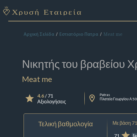
Meat me
Αρχική Σελίδα
Εστιατόριο Πατρα
Νικητής του βραβείου
Χ
Meat me
Patras
4.6
/ 71
Πλατεία Γεωργίου Α 50
Αξιολογήσεις
Τελική βαθμολογία
Με βάση 71
71
f