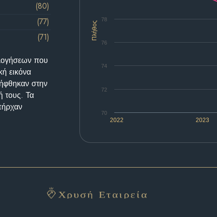
(80)
(77)
78
Πλήθος
(71)
76
ολογήσεων που
74
κή εικόνα
λήφθηκαν στην
72
ή τους. Τα
υπήρχαν
70
2022
2023