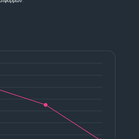
λατφορμών.