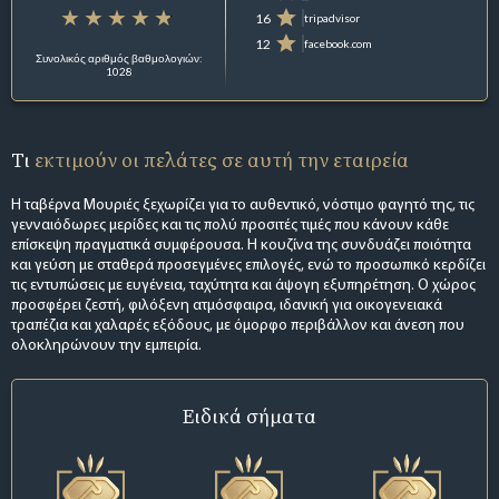
16
tripadvisor
12
facebook.com
Συνολικός αριθμός βαθμολογιών:
1028
Τι
εκτιμούν οι πελάτες σε αυτή την εταιρεία
Η ταβέρνα Μουριές ξεχωρίζει για το αυθεντικό, νόστιμο φαγητό της, τις
γενναιόδωρες μερίδες και τις πολύ προσιτές τιμές που κάνουν κάθε
επίσκεψη πραγματικά συμφέρουσα. Η κουζίνα της συνδυάζει ποιότητα
και γεύση με σταθερά προσεγμένες επιλογές, ενώ το προσωπικό κερδίζει
τις εντυπώσεις με ευγένεια, ταχύτητα και άψογη εξυπηρέτηση. Ο χώρος
προσφέρει ζεστή, φιλόξενη ατμόσφαιρα, ιδανική για οικογενειακά
τραπέζια και χαλαρές εξόδους, με όμορφο περιβάλλον και άνεση που
ολοκληρώνουν την εμπειρία.
Ειδικά σήματα