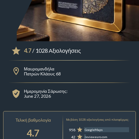
4.7
/ 1028 Αξιολογήσεις
Μαυρομανδήλα
Πατρών Κλάους 68
Ημερομηνία Σάρωσης:
June 27, 2026
Τελική βαθμολογία
Με βάση 1028 αξιολογήσεις από πλατφόρμες:
4.7
958
GoogleMaps
42
revieweuro.com