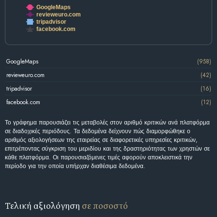
GoogleMaps
revieweuro.com
tripadvisor
facebook.com
GoogleMaps
(958)
revieweuro.com
(42)
tripadvisor
(16)
facebook.com
(12)
Το γράφημα παρουσιάζει τις μεταβολές στον αριθμό κριτικών ανά πλατφόρμα
σε διαδοχικές περιόδους. Τα δεδομένα δείχνουν πώς διαμορφώθηκε ο
αριθμός αξιολογήσεων της εταιρείας σε διαφορετικές υπηρεσίες κριτικών,
επιτρέποντας σύγκριση του μεριδίου και της δραστηριότητας των χρηστών σε
κάθε πλατφόρμα. Οι παρουσιαζόμενες τιμές αφορούν αποκλειστικά την
περίοδο για την οποία υπήρχαν διαθέσιμα δεδομένα.
Τελική αξιολόγηση
σε ποσοστό