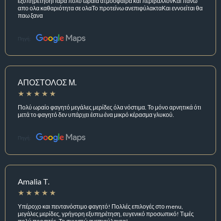
εξυπηρέτησηΠαρα πολυ ωραία ατμόσφαιρα και περιβάλλονΚαι πανω
απο ολα καθαριότητα σε ολαΤο προτείνω ανεπιφύλακταΚαι εννοείται θα
παω ξανα
Πηγή:
ΑΠΟΣΤΟΛΟΣ Μ.
Πολύ ωραίο φαγητό μεγάλες μερίδες όλα νόστιμα. Το μόνο αρνητικά ότι
μετά το φαγητό δεν υπάρχει έστω ένα μικρό κέρασμα γλυκού.
Πηγή:
Amalia T.
Υπέροχο και πεντανόστιμο φαγητό! Πολλές επιλογές στο menu,
μεγάλες μερίδες, γρήγορη εξυπηρέτηση, ευγενικό προσωπικό! Τιμές