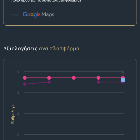
πολύ προσιτές. Το συνιστώ ανεπιφύλακτα!
Πηγή:
Αξιολογήσεις
ανά πλατφόρμα
5
4
Βαθμολογία
3
2