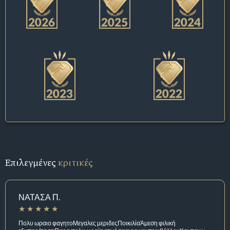
Επιλεγμένες
κριτικές
ΝΑΤΑΣΑ Π.
Πολυ ωραιο φαγητοΜεγαλες μεριδεςΠοικιλίαΆμεση φιλική