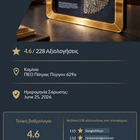
4.6
/ 228 Αξιολογήσεις
Καμίνια
ΠΕΟ Πάτρας Πύργου 629α
Ημερομηνία Σάρωσης:
June 25, 2026
Τελική βαθμολογία
Με βάση 228 αξιολογήσεις από πλατφόρμες:
4.6
115
GoogleMaps
113
restaurantguru.com