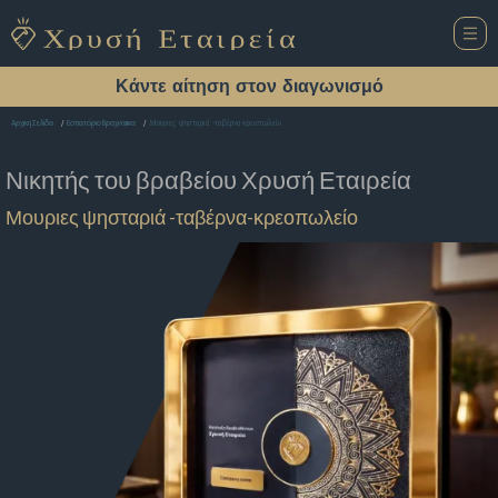
Κάντε αίτηση στον διαγωνισμό
Μουριες ψησταριά -ταβέρνα-κρεοπωλείο
Αρχική Σελίδα
Εστιατόριο Βραχναιικα
Νικητής του βραβείου
Χρυσή Εταιρεία
Μουριες ψησταριά -ταβέρνα-κρεοπωλείο