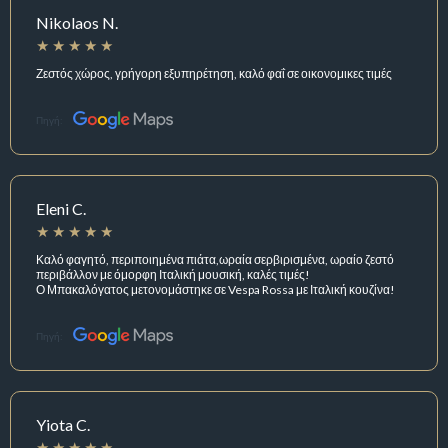
Nikolaos N.
Ζεστός χώρος, γρήγορη εξυπηρέτηση, καλό φαΐ σε οικονομικες τιμές
Πηγή:
Eleni C.
Καλό φαγητό, περιποιημένα πιάτα,ωραία σερβιρισμένα, ωραίο ζεστό
περιβάλλον με όμορφη Ιταλική μουσική, καλές τιμές!
Ο Μπακαλόγατος μετονομάστηκε σε Vespa Rossa με Ιταλική κουζίνα!
Πηγή:
Yiota C.