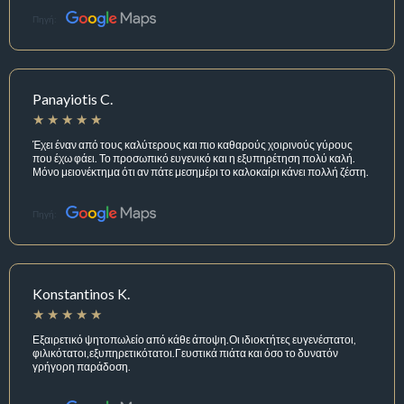
Πηγή:
Panayiotis C.
Έχει έναν από τους καλύτερους και πιο καθαρούς χοιρινούς γύρους
που έχω φάει. Το προσωπικό ευγενικό και η εξυπηρέτηση πολύ καλή.
Μόνο μειονέκτημα ότι αν πάτε μεσημέρι το καλοκαίρι κάνει πολλή ζέστη.
Πηγή:
Konstantinos K.
Εξαιρετικό ψητοπωλείο από κάθε άποψη.Οι ιδιοκτήτες ευγενέστατοι,
φιλικότατοι,εξυπηρετικότατοι.Γευστικά πιάτα και όσο το δυνατόν
γρήγορη παράδοση.