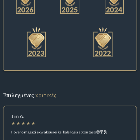
Επιλεγμένες
κριτικές
Jim A.
Fovero magazi exw akousei kai kala logia apton taso🥵🍸🕺