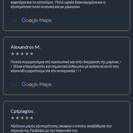
καφετέρια και το εστιατόριο . Πολύ ωραία διακοσμημένα και η
εξυπηρέτηση πολύ ευγενική και με.χαμογελο
Πηγή:
Alexandros M.
Πολλά συγχαρητήρια στό προσωπικό και στήν διαχείριση τής μαρίνας !
! !Είναι επαγγελματίες και σημαντικό άνθρωποι μέ αγάπη σέ αυτό που
κάνουνΕυχαριστούμε γία τήν συνεργασία ! ! !
Πηγή:
Cptplagios .
Αξιόλογο μέρος εξυπηρέτησης σκαφών ο οποίος αναβάθμισε την
περιοχή της Πρέβεζας με την παρουσία του.