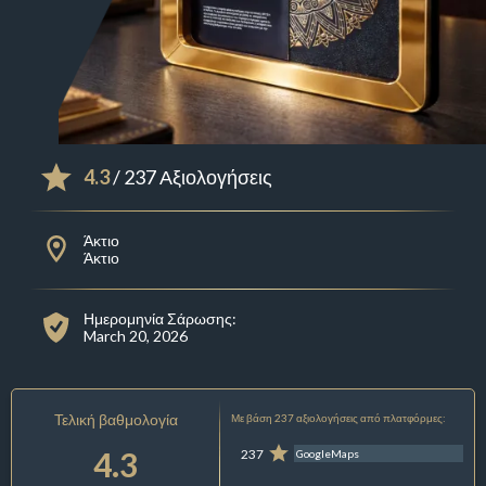
4.3
/ 237 Αξιολογήσεις
Άκτιο
Άκτιο
Ημερομηνία Σάρωσης:
March 20, 2026
Τελική βαθμολογία
Με βάση 237 αξιολογήσεις από πλατφόρμες:
4.3
237
GoogleMaps