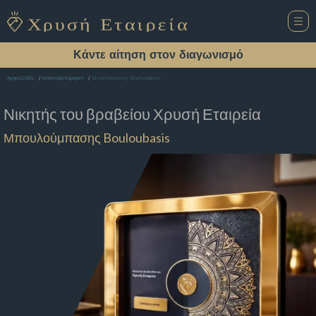
Κάντε αίτηση στον διαγωνισμό
Μπουλούμπασης Bouloubasis
Αρχική Σελίδα
Εστιατόριο Καμαρεσ
Νικητής του βραβείου
Χρυσή Εταιρεία
Μπουλούμπασης Bouloubasis