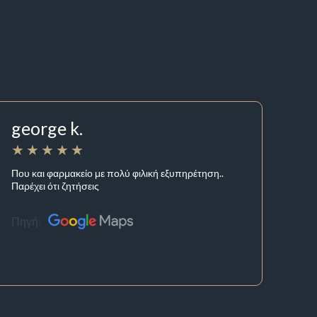
george k.
Που και φαρμακείο με πολύ φιλική εξυπηρέτηση..
Παρέχει ότι ζητήσεις
Πηγή: