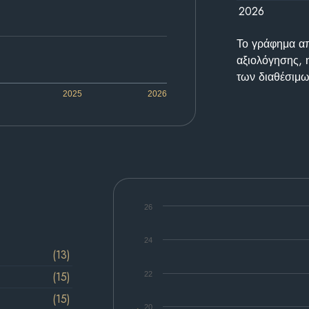
2026
Το γράφημα απε
αξιολόγησης, 
των διαθέσιμω
2025
2026
26
24
(13)
(15)
22
(15)
20