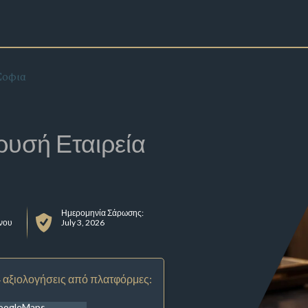
Σοφια
ρυσή Εταιρεία
Ημερομηνία Σάρωσης:
νου
July 3, 2026
 αξιολογήσεις από πλατφόρμες:
oogleMaps