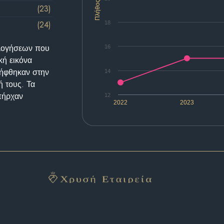
Πλήθος
(23)
(24)
18
ολογήσεων που
16
κή εικόνα
λήφθηκαν στην
14
ή τους. Τα
υπήρχαν
12
2022
2023