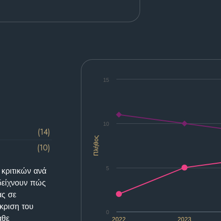
15
10
(14)
Πλήθος
(10)
5
 κριτικών ανά
δείχνουν πώς
ας σε
κριση του
0
άθε
2022
2023