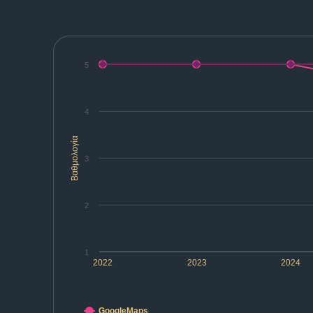
5
4
Βαθμολογία
3
2
1
2022
2023
2024
GoogleMaps