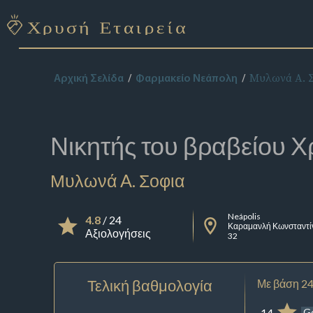
Μυλωνά A. 
Αρχική Σελίδα
Φαρμακείο Νεάπολη
Νικητής του βραβείου
Χ
Μυλωνά A. Σοφια
Neápolis
4.8
/ 24
Καραμανλή Κωνσταντί
Αξιολογήσεις
32
Τελική βαθμολογία
Με βάση 24
14
G