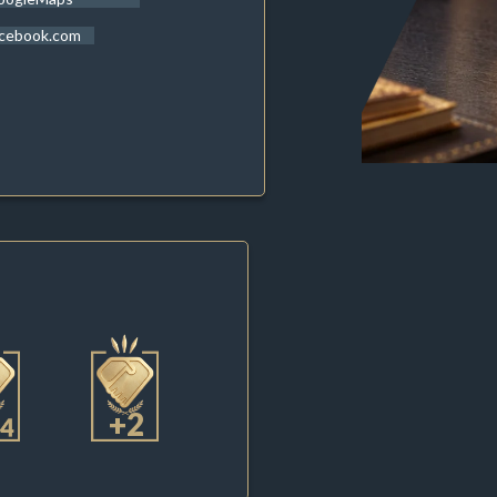
acebook.com
+2