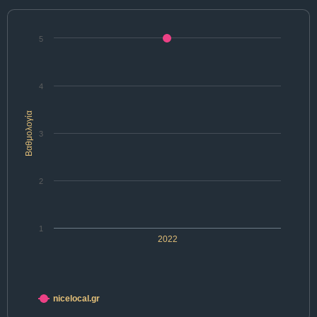
5
4
Βαθμολογία
3
2
1
2022
nicelocal.gr