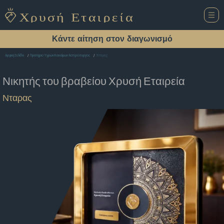
Κάντε αίτηση στον διαγωνισμό
Νταρας
Αρχική Σελίδα
Πρατήριο Υγρών Καυσίμων Ασπρόπυργος
Νικητής του βραβείου
Χρυσή Εταιρεία
Νταρας