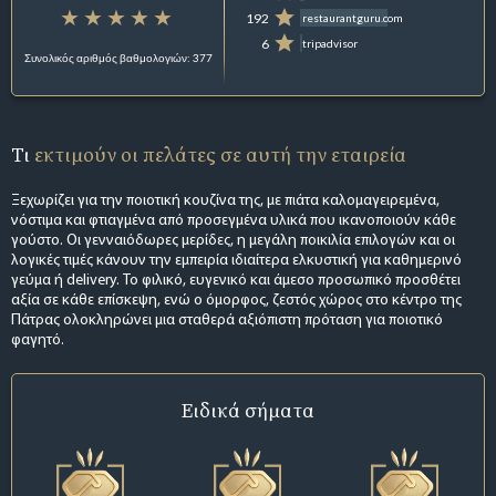
192
restaurantguru.com
6
tripadvisor
Συνολικός αριθμός βαθμολογιών: 377
Τι
εκτιμούν οι πελάτες σε αυτή την εταιρεία
Ξεχωρίζει για την ποιοτική κουζίνα της, με πιάτα καλομαγειρεμένα,
νόστιμα και φτιαγμένα από προσεγμένα υλικά που ικανοποιούν κάθε
γούστο. Οι γενναιόδωρες μερίδες, η μεγάλη ποικιλία επιλογών και οι
λογικές τιμές κάνουν την εμπειρία ιδιαίτερα ελκυστική για καθημερινό
γεύμα ή delivery. Το φιλικό, ευγενικό και άμεσο προσωπικό προσθέτει
αξία σε κάθε επίσκεψη, ενώ ο όμορφος, ζεστός χώρος στο κέντρο της
Πάτρας ολοκληρώνει μια σταθερά αξιόπιστη πρόταση για ποιοτικό
φαγητό.
Ειδικά σήματα