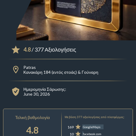
4.8
/ 377 Αξιολογήσεις
Patras
Κανακάρη 184 (εντός στοάς) & Γούναρη
Ημερομηνία Σάρωσης:
June 30, 2026
Τελική βαθμολογία
Με βάση 377 αξιολογήσεις από πλατφόρμες:
4.8
169
GoogleMaps
10
facebook.com