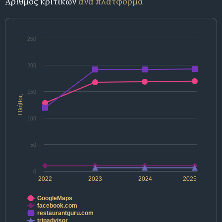
Αριθμός κριτικών
ανά πλατφόρμα
250
200
150
Πλήθος
100
50
0
2022
2023
2024
2025
GoogleMaps
facebook.com
restaurantguru.com
tripadvisor