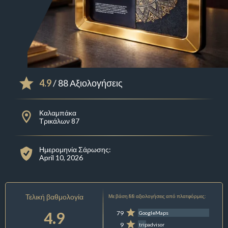
4.9
/ 88 Αξιολογήσεις
Καλαμπάκα
Τρικάλων 87
Ημερομηνία Σάρωσης:
April 10, 2026
Τελική βαθμολογία
Με βάση 88 αξιολογήσεις από πλατφόρμες:
4.9
79
GoogleMaps
9
tripadvisor