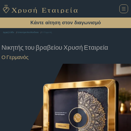
Κάντε αίτηση στον διαγωνισμό
Ο Γερμανός
Αρχική Σελίδα
Εστιατόριο Νεα Μουδανια
Νικητής του βραβείου
Χρυσή Εταιρεία
Ο Γερμανός