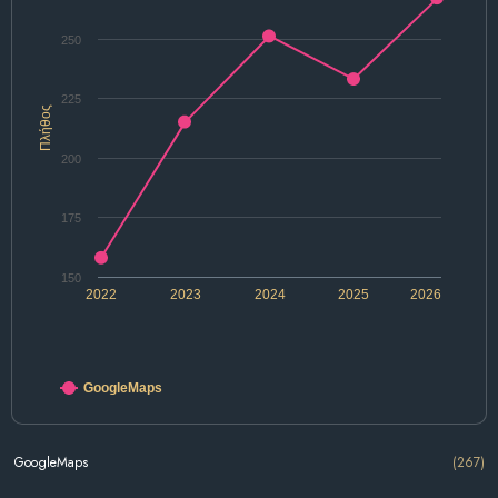
250
225
Πλήθος
200
175
150
2022
2023
2024
2025
2026
GoogleMaps
GoogleMaps
(267)