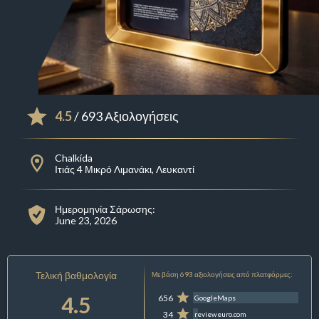
4.5
/ 693 Αξιολογήσεις
Chalkída
Ιτιάς 4 Μικρό Λιμανάκι, Λευκαντί
Ημερομηνία Σάρωσης:
June 23, 2026
Τελική βαθμολογία
Με βάση 693 αξιολογήσεις από πλατφόρμες:
4.5
656
GoogleMaps
34
revieweuro.com