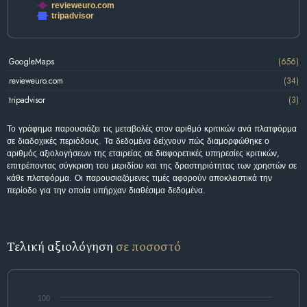
revieweuro.com
tripadvisor
GoogleMaps
(656)
revieweuro.com
(34)
tripadvisor
(3)
Το γράφημα παρουσιάζει τις μεταβολές στον αριθμό κριτικών ανά πλατφόρμα
σε διαδοχικές περιόδους. Τα δεδομένα δείχνουν πώς διαμορφώθηκε ο
αριθμός αξιολογήσεων της εταιρείας σε διαφορετικές υπηρεσίες κριτικών,
επιτρέποντας σύγκριση του μεριδίου και της δραστηριότητας των χρηστών σε
κάθε πλατφόρμα. Οι παρουσιαζόμενες τιμές αφορούν αποκλειστικά την
περίοδο για την οποία υπήρχαν διαθέσιμα δεδομένα.
Τελική αξιολόγηση
σε ποσοστό
100