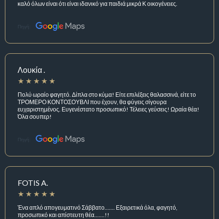
καλό όλων είναι ότι είναι ιδανικό για παιδιά μικρά Κ οικογένειες.
Πηγή:
Λουκία .
Πολύ ωραίο φαγητό. Δίπλα στο κύμα! Είτε επιλέξεις θαλασσινά, είτε το
ΤΡΟΜΕΡΟ ΚΟΝΤΟΣΟΥΒΛΙ που έχουν, θα φύγεις σίγουρα
ευχαριστημένος. Ευγενέστατο προσωπικό! Τέλειες γεύσεις! Ωραία θέα!
Όλα σουπερ!
Πηγή:
FOTIS A.
Ένα απλό απογευματινό Σάββατο....... Εξαιρετικά όλα, φαγητό,
προσωπικό και απίστευτη θέα.......!!