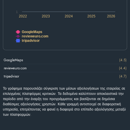
1
2022
2023
2024
2025
2026
GoogleMaps
revieweuro.com
tripadvisor
GoogleMaps
(4.5)
revieweuro.com
(4.4)
tripadvisor
(4.7)
Το γράφημα παρουσιάζει σύγκριση των μέσων αξιολογήσεων της εταιρείας σε
επιλεγμένες πλατφόρμες κριτικών. Τα δεδομένα καλύπτουν αποκλειστικά την
περίοδο από την έναρξη του προγράμματος και βασίζονται σε δημόσια
διαθέσιμες αξιολογήσεις χρηστών. Κάθε γραμμή αντιστοιχεί σε διαφορετική
υπηρεσία, επιτρέποντας να φανεί η διαφορά στο επίπεδο αξιολόγησης μεταξύ
των πλατφορμών.