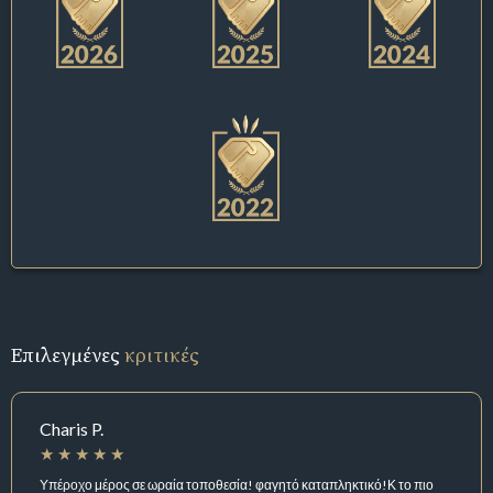
Επιλεγμένες
κριτικές
Charis P.
Υπέροχο μέρος σε ωραία τοποθεσία! φαγητό καταπληκτικό!Κ το πιο