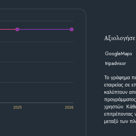
Αξιολογήσε
GoogleMaps
tripadvisor
Το γράφημα π
εταιρείας σε 
καλύπτουν απο
προγράμματος 
χρηστών. Κάθε
2025
2026
επιτρέποντας 
μεταξύ των π