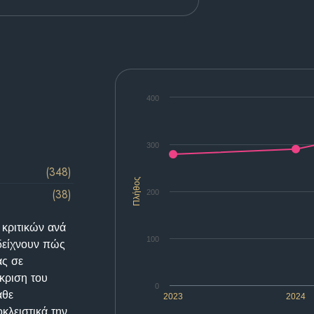
400
300
(348)
Πλήθος
(38)
200
 κριτικών ανά
100
δείχνουν πώς
ας σε
κριση του
0
άθε
2023
2024
κλειστικά την