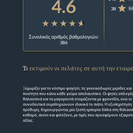
4.6
38
tr
Συνολικός αριθμός βαθμολογιών:
386
Τι
εκτιμούν οι πελάτες σε αυτή την εταιρ
Ξεχωρίζει για το νόστιμο φαγητό, τις γενναιόδωρες μερίδες κα
ποιότητα που κάνει κάθε γεύμα απολαυστικό. Οι ψητές επιλογές
θαλασσινά και τα μαγειρευτά ετοιμάζονται με φροντίδα, ενώ οι πα
συνοδευτικά συμπληρώνουν ιδανικά το πιάτο. Η εξυπηρέτηση ε
πρόθυμη, δημιουργώντας μια ζεστή εμπειρία δίπλα στη θάλασσ
καθαρό, άνετο και φιλόξενο, με τιμές που προσφέρουν εξαιρετι
αξίας.