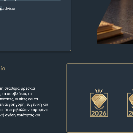
ipadvisor
εία
ι τη σταθερά φρέσκια
, τα σουβλάκια, τα
τάτες, οι πίτες και τα
ίναι γρήγορη, ευγενική και
α. Το περιβάλλον παραμένει
κή σχέση ποιότητας και