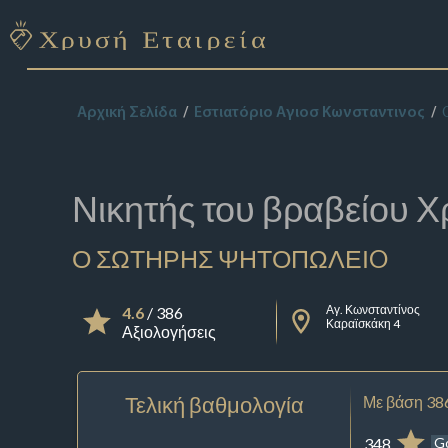
Αρχική Σελίδα
Εστιατόριο Αγιοσ Κωνσταντινος
Νικητής του βραβείου
Χ
Ο ΣΩΤΗΡΗΣ ΨΗΤΟΠΩΛΕΙO
Αγ. Κωνσταντίνος
4.6
/ 386
Καραϊσκάκη 4
Αξιολογήσεις
Τελική βαθμολογία
Με βάση 38
348
G