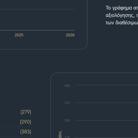
Το γράφημα απε
αξιολόγησης, 
των διαθέσιμω
2025
2026
400
375
(279)
(290)
350
(383)
Πλήθος
325