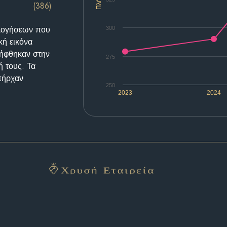
(386)
ολογήσεων που
300
κή εικόνα
λήφθηκαν στην
275
ή τους. Τα
υπήρχαν
250
2023
2024