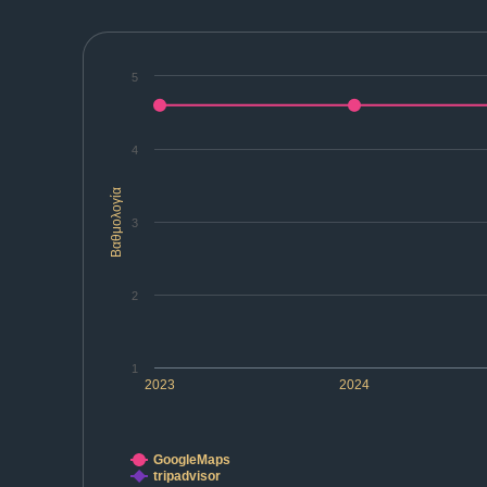
5
4
Βαθμολογία
3
2
1
2023
2024
GoogleMaps
tripadvisor