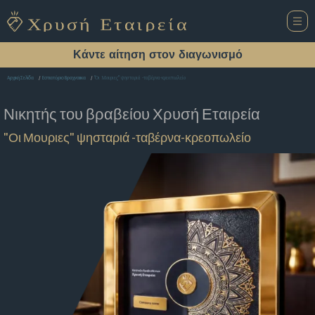
Κάντε αίτηση στον διαγωνισμό
"Οι Μουριες" ψησταριά -ταβέρνα-κρεοπωλείο
Αρχική Σελίδα
Εστιατόριο Βραχναιικα
Νικητής του βραβείου
Χρυσή Εταιρεία
"Οι Μουριες" ψησταριά -ταβέρνα-κρεοπωλείο