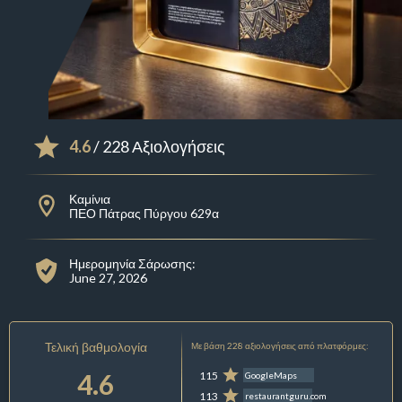
4.6
/ 228 Αξιολογήσεις
Καμίνια
ΠΕΟ Πάτρας Πύργου 629α
Ημερομηνία Σάρωσης:
June 27, 2026
Τελική βαθμολογία
Με βάση 228 αξιολογήσεις από πλατφόρμες:
4.6
115
GoogleMaps
113
restaurantguru.com