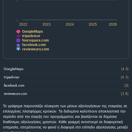
2
1
2022
2023
2024
2025
2026
GoogleMaps
tripadvisor
foursquare.com
facebook.com
revieweuro.com
GoogleMaps
(4.5)
tripadvisor
(4.3)
facebook.com
(5)
revieweuro.com
(3.8)
Το γράφημα παρουσιάζει σύγκριση των μέσων αξιολογήσεων της εταιρείας σε
επιλεγμένες πλατφόρμες κριτικών. Τα δεδομένα καλύπτουν αποκλειστικά την
περίοδο από την έναρξη του προγράμματος και βασίζονται σε δημόσια
διαθέσιμες αξιολογήσεις χρηστών. Κάθε γραμμή αντιστοιχεί σε διαφορετική
υπηρεσία, επιτρέποντας να φανεί η διαφορά στο επίπεδο αξιολόγησης μεταξύ