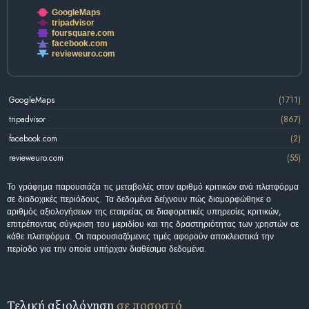
GoogleMaps
tripadvisor
foursquare.com
facebook.com
revieweuro.com
GoogleMaps
(1711)
tripadvisor
(867)
facebook.com
(2)
revieweuro.com
(55)
Το γράφημα παρουσιάζει τις μεταβολές στον αριθμό κριτικών ανά πλατφόρμα
σε διαδοχικές περιόδους. Τα δεδομένα δείχνουν πώς διαμορφώθηκε ο
αριθμός αξιολογήσεων της εταιρείας σε διαφορετικές υπηρεσίες κριτικών,
επιτρέποντας σύγκριση του μεριδίου και της δραστηριότητας των χρηστών σε
κάθε πλατφόρμα. Οι παρουσιαζόμενες τιμές αφορούν αποκλειστικά την
περίοδο για την οποία υπήρχαν διαθέσιμα δεδομένα.
Τελική αξιολόγηση
σε ποσοστό