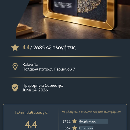
4.4
/ 2635 Αξιολογήσεις
Kalávrita
Παλαιών πατρών Γερμανού 7
Ημερομηνία Σάρωσης:
June 14, 2026
Τελική βαθμολογία
Με βάση 2635 αξιολογήσεις από πλατφόρμες:
4.4
1711
GoogleMaps
867
tripadvisor