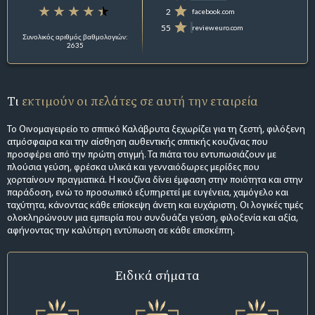
2
facebook.com
55
revieweuro.com
Συνολικός αριθμός βαθμολογιών:
2635
Τι
εκτιμούν οι πελάτες σε αυτή την εταιρεία
Το Οινομαγειρείο το σπιτικό Καλάβρυτα ξεχωρίζει για τη ζεστή, φιλόξενη
ατμόσφαιρα και την αίσθηση αυθεντικής σπιτικής κουζίνας που
προσφέρει από την πρώτη στιγμή. Τα πιάτα του εντυπωσιάζουν με
πλούσια γεύση, φρέσκα υλικά και γενναιόδωρες μερίδες που
χορταίνουν πραγματικά. Η κουζίνα δίνει έμφαση στην ποιότητα και στην
παράδοση, ενώ το προσωπικό εξυπηρετεί με ευγένεια, χαμόγελο και
ταχύτητα, κάνοντας κάθε επίσκεψη άνετη και ευχάριστη. Οι λογικές τιμές
ολοκληρώνουν μια εμπειρία που συνδυάζει γεύση, φιλοξενία και αξία,
αφήνοντας την καλύτερη εντύπωση σε κάθε επισκέπτη.
Ειδικά σήματα