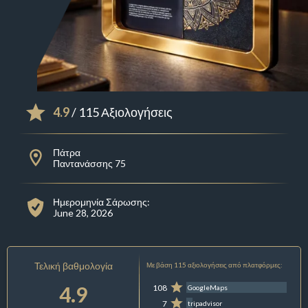
4.9
/ 115 Αξιολογήσεις
Πάτρα
Παντανάσσης 75
Ημερομηνία Σάρωσης:
June 28, 2026
Τελική βαθμολογία
Με βάση 115 αξιολογήσεις από πλατφόρμες:
4.9
108
GoogleMaps
7
tripadvisor