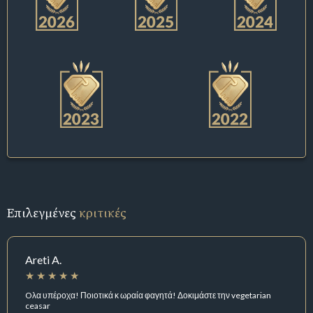
Επιλεγμένες
κριτικές
Areti A.
Oλα υπέροχα! Ποιοτικά κ ωραία φαγητά! Δοκιμάστε την vegetarian
ceasar