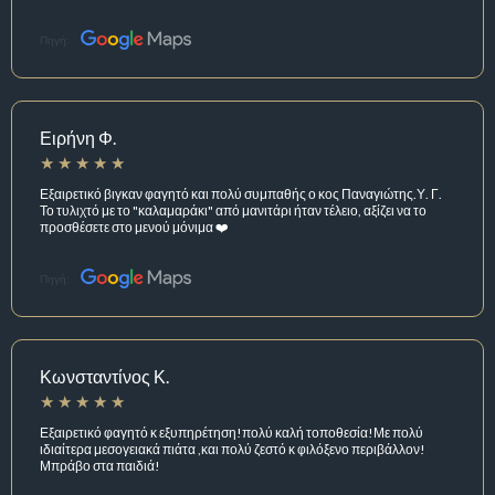
Πηγή:
Ειρήνη Φ.
Εξαιρετικό βιγκαν φαγητό και πολύ συμπαθής ο κος Παναγιώτης.Υ. Γ.
Το τυλιχτό με το "καλαμαράκι" από μανιτάρι ήταν τέλειο, αξίζει να το
προσθέσετε στο μενού μόνιμα ❤️
Πηγή:
Κωνσταντίνος Κ.
Εξαιρετικό φαγητό κ εξυπηρέτηση!πολύ καλή τοποθεσία!Με πολύ
ιδιαίτερα μεσογειακά πιάτα ,και πολύ ζεστό κ φιλόξενο περιβάλλον!
Μπράβο στα παιδιά!