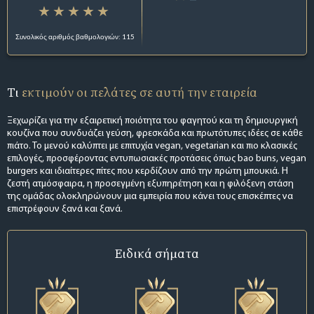
Συνολικός αριθμός βαθμολογιών: 115
Τι
εκτιμούν οι πελάτες σε αυτή την εταιρεία
Ξεχωρίζει για την εξαιρετική ποιότητα του φαγητού και τη δημιουργική
κουζίνα που συνδυάζει γεύση, φρεσκάδα και πρωτότυπες ιδέες σε κάθε
πιάτο. Το μενού καλύπτει με επιτυχία vegan, vegetarian και πιο κλασικές
επιλογές, προσφέροντας εντυπωσιακές προτάσεις όπως bao buns, vegan
burgers και ιδιαίτερες πίτες που κερδίζουν από την πρώτη μπουκιά. Η
ζεστή ατμόσφαιρα, η προσεγμένη εξυπηρέτηση και η φιλόξενη στάση
της ομάδας ολοκληρώνουν μια εμπειρία που κάνει τους επισκέπτες να
επιστρέφουν ξανά και ξανά.
Ειδικά σήματα