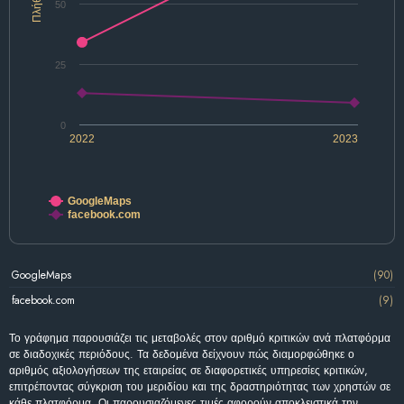
Πλήθος
50
25
0
2022
2023
GoogleMaps
facebook.com
GoogleMaps
(90)
facebook.com
(9)
Το γράφημα παρουσιάζει τις μεταβολές στον αριθμό κριτικών ανά πλατφόρμα
σε διαδοχικές περιόδους. Τα δεδομένα δείχνουν πώς διαμορφώθηκε ο
αριθμός αξιολογήσεων της εταιρείας σε διαφορετικές υπηρεσίες κριτικών,
επιτρέποντας σύγκριση του μεριδίου και της δραστηριότητας των χρηστών σε
κάθε πλατφόρμα. Οι παρουσιαζόμενες τιμές αφορούν αποκλειστικά την