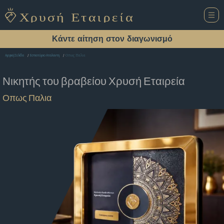
Κάντε αίτηση στον διαγωνισμό
Οπως Παλια
Αρχική Σελίδα
Εστιατόριο Αταλαντη
Νικητής του βραβείου
Χρυσή Εταιρεία
Οπως Παλια