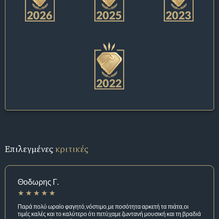
Επιλεγμένες
κριτικές
Θοδωρης Γ.
Παρά πολύ ωραίο φαγητό,νόστιμο,με ποσότητα αρκετή τα πιάτα,οι
τιμές καλές και το καλύτερο ότι πετύχαμε ζωντανή μουσική και τη βραδιά