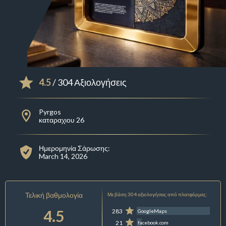
4.5
/ 304 Αξιολογήσεις
Pyrgos
καταραχιου 26
Ημερομηνία Σάρωσης:
March 14, 2026
Τελική βαθμολογία
Με βάση 304 αξιολογήσεις από πλατφόρμες:
4.5
283
GoogleMaps
21
facebook.com