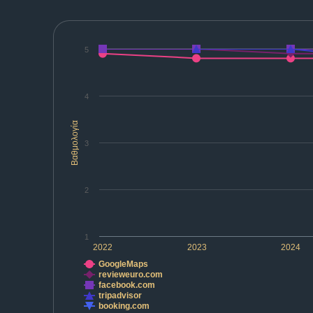
5
4
Βαθμολογία
3
2
1
2022
2023
2024
GoogleMaps
revieweuro.com
facebook.com
tripadvisor
booking.com