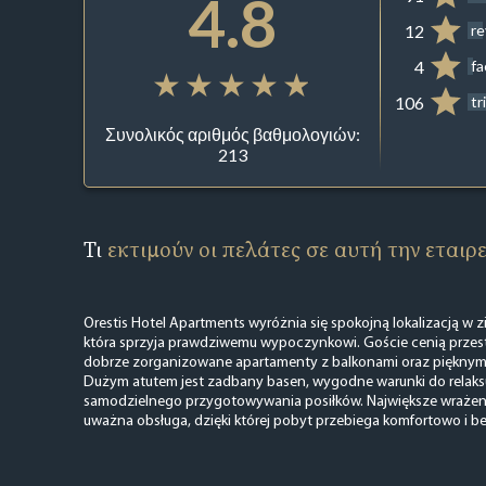
4.8
12
r
4
f
106
tr
Συνολικός αριθμός βαθμολογιών:
213
Τι
εκτιμούν οι πελάτες σε αυτή την εταιρ
Orestis Hotel Apartments wyróżnia się spokojną lokalizacją w zi
która sprzyja prawdziwemu wypoczynkowi. Goście cenią przest
dobrze zorganizowane apartamenty z balkonami oraz pięknymi
Dużym atutem jest zadbany basen, wygodne warunki do relaks
samodzielnego przygotowywania posiłków. Największe wrażeni
uważna obsługa, dzięki której pobyt przebiega komfortowo i b