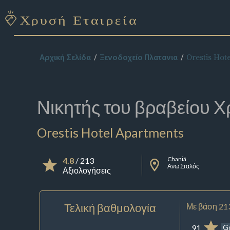
Orestis Hot
Αρχική Σελίδα
Ξενοδοχείο Πλατανια
Νικητής του βραβείου
Χ
Orestis Hotel Apartments
Chaniá
4.8
/ 213
Ανω Σταλός
Αξιολογήσεις
Τελική βαθμολογία
Με βάση 21
91
G