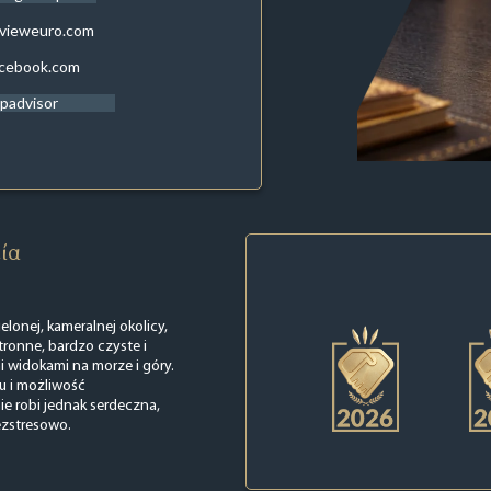
evieweuro.com
acebook.com
ipadvisor
εία
elonej, kameralnej okolicy,
ronne, bardzo czyste i
 widokami na morze i góry.
u i możliwość
e robi jednak serdeczna,
ezstresowo.