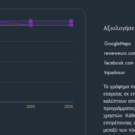
Αξιολογήσε
GoogleMaps
revieweuro.co
facebook.com
tripadvisor
Το γράφημα π
εταιρείας σε 
καλύπτουν απο
2025
2026
προγράμματος 
χρηστών. Κάθε
επιτρέποντας 
μεταξύ των π