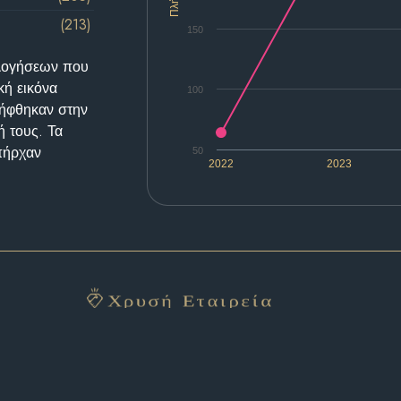
(213)
150
ολογήσεων που
κή εικόνα
100
λήφθηκαν στην
ή τους. Τα
υπήρχαν
50
2022
2023