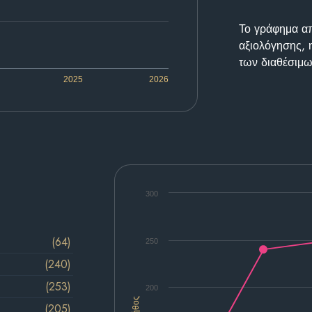
Το γράφημα απε
αξιολόγησης, 
των διαθέσιμω
2025
2026
300
(64)
250
(240)
(253)
200
Πλήθος
(205)