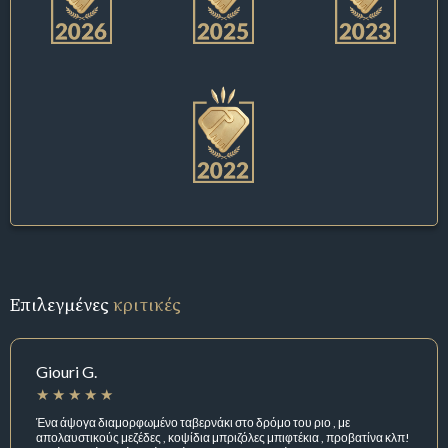
Επιλεγμένες
κριτικές
Giouri G.
Ένα άψογα διαμορφωμένο ταβερνάκι στο δρόμο του ριο , με
απολαυστικούς μεζέδες , κοψίδια μπριζόλες μπιφτέκια , προβατίνα κλπ!