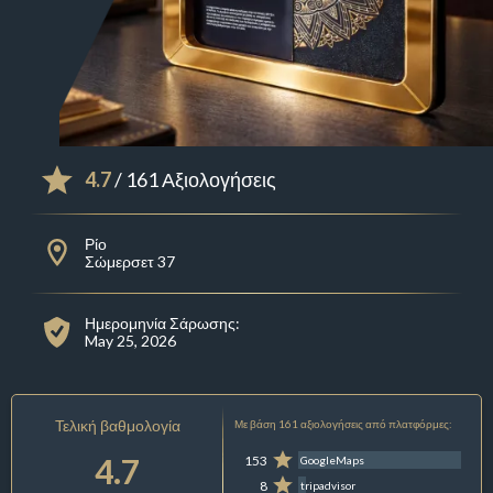
4.7
/ 161 Αξιολογήσεις
Ρίο
Σώμερσετ 37
Ημερομηνία Σάρωσης:
May 25, 2026
Τελική βαθμολογία
Με βάση 161 αξιολογήσεις από πλατφόρμες:
4.7
153
GoogleMaps
8
tripadvisor