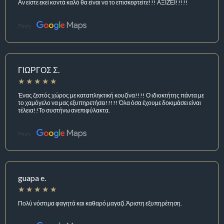
Αν είστε εκεί κοντά καλό θα είναι να το επισκεφτείτε!!! ΑΞΙΖΕΙ!!!!!
Πηγή:
ΓΙΩΡΓΟΣ Σ.
Ένας ζεστός χώρος με καταπληκτική κουζίνα!!!! Ο ιδιοκτήτης πάντα με
το χαμόγελο να μας εξυπηρετήσει!!!!! Όλα όσα έχουμε δοκιμάσει είναι
τέλεια!!Το συστήνω ανεπιφύλακτα.
Πηγή:
guapa e.
Πολύ νόστιμα φαγητά και καθαρό μαγαζί.Άριστη εξυπηρέτηση.