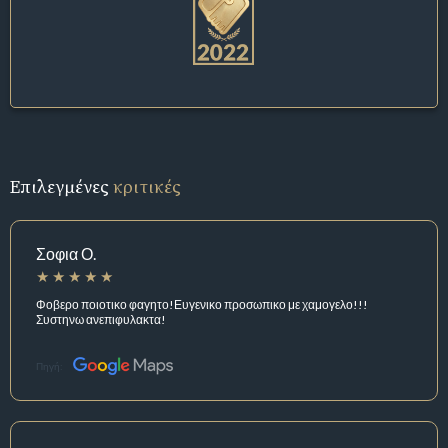
Επιλεγμένες
κριτικές
Σοφια Ο.
Φοβερο ποιοτικο φαγητο!Ευγενικο προσωπικο με χαμογελο!!!
Συστηνω ανεπιφυλακτα!
Πηγή: