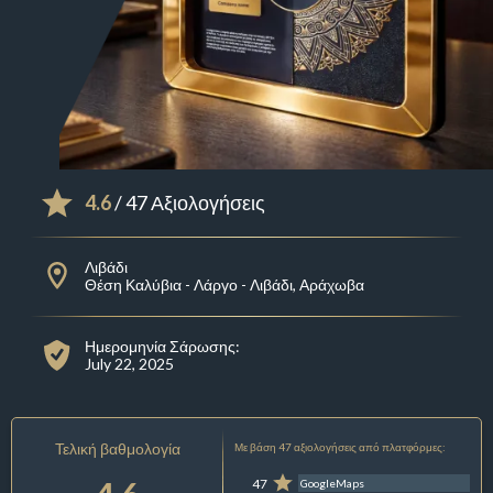
4.6
/ 47 Αξιολογήσεις
Λιβάδι
Θέση Καλύβια - Λάργο - Λιβάδι, Αράχωβα
Ημερομηνία Σάρωσης:
July 22, 2025
Τελική βαθμολογία
Με βάση 47 αξιολογήσεις από πλατφόρμες:
47
GoogleMaps