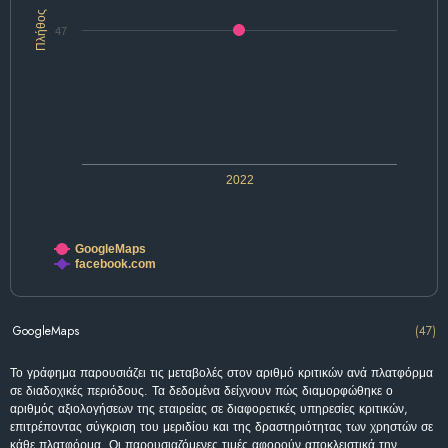
Πλήθος
47
2022
GoogleMaps
facebook.com
GoogleMaps
(47)
Το γράφημα παρουσιάζει τις μεταβολές στον αριθμό κριτικών ανά πλατφόρμα
σε διαδοχικές περιόδους. Τα δεδομένα δείχνουν πώς διαμορφώθηκε ο
αριθμός αξιολογήσεων της εταιρείας σε διαφορετικές υπηρεσίες κριτικών,
επιτρέποντας σύγκριση του μεριδίου και της δραστηριότητας των χρηστών σε
κάθε πλατφόρμα. Οι παρουσιαζόμενες τιμές αφορούν αποκλειστικά την