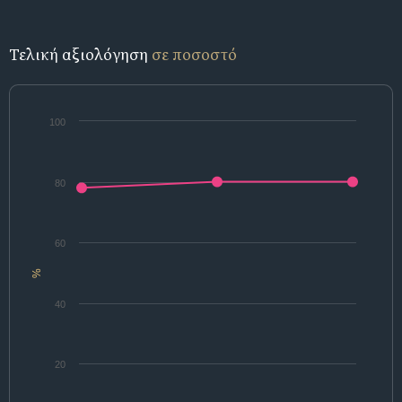
Τελική αξιολόγηση
σε ποσοστό
100
80
60
%
40
20