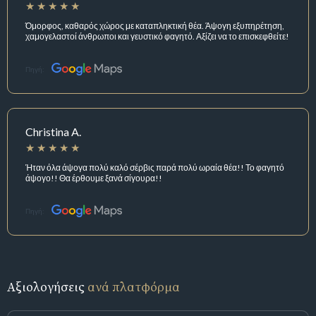
Όμορφος, καθαρός χώρος με καταπληκτική θέα. Άψογη εξυπηρέτηση,
χαμογελαστοί άνθρωποι και γευστικό φαγητό. Αξίζει να το επισκεφθείτε!
Πηγή:
Christina A.
Ήταν όλα άψογα πολύ καλό σέρβις παρά πολύ ωραία θέα!! Το φαγητό
άψογο!! Θα έρθουμε ξανά σίγουρα!!
Πηγή:
Αξιολογήσεις
ανά πλατφόρμα