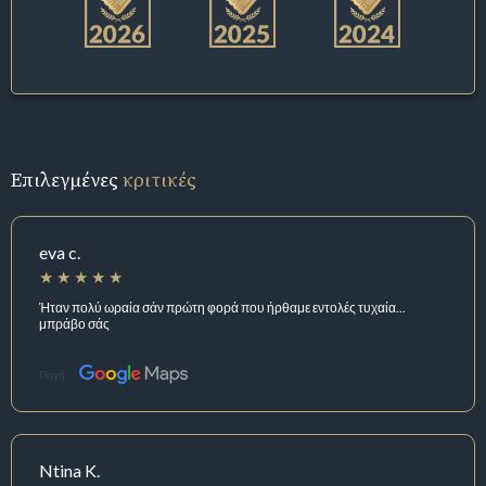
Επιλεγμένες
κριτικές
eva c.
Ήταν πολύ ωραία σάν πρώτη φορά που ήρθαμε εντολές τυχαία...
μπράβο σάς
Πηγή:
Ntina K.