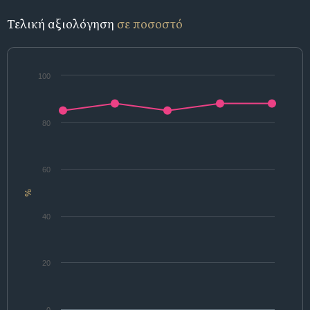
Τελική αξιολόγηση
σε ποσοστό
100
80
60
%
40
20