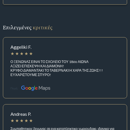
Επιλεγμένες
κριτικές
Aggeliki F.
Ο ΞΕΝΩΝΑΣ ΕΙΝΑΙ ΤΟ ΣΧΟΛΕΙΟ ΤΟΥ 18ου ΑΙΩΝΑ
ΑΞΙΖΕΙ ΕΠΙΣΚΕΨΗ ΚΑΙ ΔΙΑΜΟΝΗ!
ΚΡΥΦΟ ΔΙΑΜΑΝΤΑΚΙ ΤΟ ΤΑΒΕΡΝΑΚΙ Η ΧΑΡΑ ΤΗΣ ΖΩΗΣ!!!
ΕΥΧΑΡΙΣΤΟΥΜΕ ΣΠΥΡΟ!
Πηγή:
Andreas P.
Συμπαθητικος ξενωνας σε ενα καταπληκτικο χωριουδακι, ιδανικο για