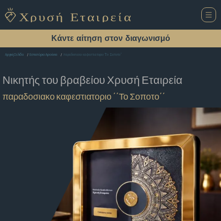
Κάντε αίτηση στον διαγωνισμό
παραδοσιακο καφεστιατοριο ΄΄Το Σοποτο΄΄
Αρχική Σελίδα
Εστιατόριο Αροάνια
Νικητής του βραβείου
Χρυσή Εταιρεία
παραδοσιακο καφεστιατοριο ΄΄Το Σοποτο΄΄