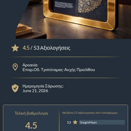
4.5
/ 53 Αξιολογήσεις
Αροανία
Επαρ.Οδ. Τριπόταμας-Αυχής Πριολίθου
Ημερομηνία Σάρωσης:
June 21, 2026
Τελική βαθμολογία
Με βάση 53 αξιολογήσεις από πλατφόρμες:
4.5
53
GoogleMaps