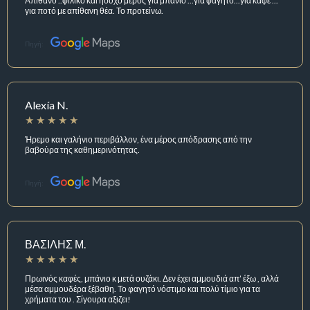
Απίθανο ..φιλικό και ήσυχο μέρος για μπάνιο ...για φαγητό...για καφέ ...
για ποτό με απίθανη θέα. Το προτείνω.
Πηγή:
Alexía N.
Ήρεμο και γαλήνιο περιβάλλον, ένα μέρος απόδρασης από την
βαβούρα της καθημερινότητας.
Πηγή:
ΒΑΣΙΛΗΣ Μ.
Πρωινός καφές, μπάνιο κ μετά ουζάκι. Δεν έχει αμμουδιά απ’ έξω , αλλά
μέσα αμμουδέρα ξέβαθη. Το φαγητό νόστιμο και πολύ τίμιο για τα
χρήματα του . Σίγουρα αξιζει!