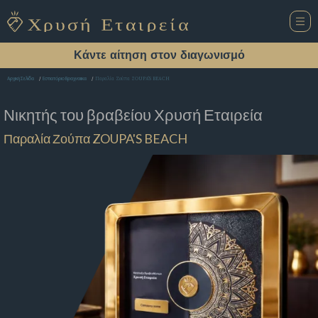
Κάντε αίτηση στον διαγωνισμό
Παραλία Ζούπα ZOUPA'S BEACH
Αρχική Σελίδα
Εστιατόριο Βραχναιικα
Νικητής του βραβείου
Χρυσή Εταιρεία
Παραλία Ζούπα ZOUPA'S BEACH