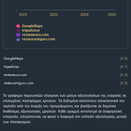
1
2022
2023
2024
2025
GoogleMaps
tripadvisor
revieweuro.com
restaurantguru.com
GoogleMaps
(4.5)
tripadvisor
(4.1)
revieweuro.com
(4.3)
restaurantguru.com
(4.5)
Το γράφημα παρουσιάζει σύγκριση των μέσων αξιολογήσεων της εταιρείας σε
επιλεγμένες πλατφόρμες κριτικών. Τα δεδομένα καλύπτουν αποκλειστικά την
περίοδο από την έναρξη του προγράμματος και βασίζονται σε δημόσια
διαθέσιμες αξιολογήσεις χρηστών. Κάθε γραμμή αντιστοιχεί σε διαφορετική
υπηρεσία, επιτρέποντας να φανεί η διαφορά στο επίπεδο αξιολόγησης μεταξύ
των πλατφορμών.