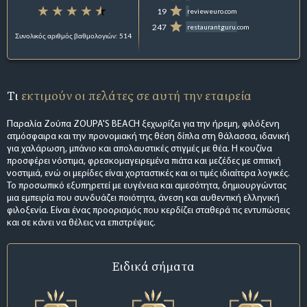
19
revieweuro.com
247
restaurantguru.com
Συνολικός αριθμός βαθμολογιών: 514
Τι
εκτιμούν οι πελάτες σε αυτή την εταιρεία
Παραλία Ζούπα ZOUPA'S BEACH ξεχωρίζει για την ήρεμη, φιλόξενη
ατμόσφαιρα και την προνομιακή της θέση δίπλα στη θάλασσα, ιδανική
για χαλάρωση, μπάνιο και απολαυστικές στιγμές με θέα. Η κουζίνα
προσφέρει νόστιμα, φρεσκομαγειρεμένα πιάτα και μεζέδες με σπιτική
νοστιμιά, ενώ οι μερίδες είναι χορταστικές και οι τιμές ιδιαίτερα λογικές.
Το προσωπικό εξυπηρετεί με ευγένεια και αμεσότητα, δημιουργώντας
μια εμπειρία που συνδυάζει ποιότητα, άνεση και αυθεντική ελληνική
φιλοξενία. Είναι ένας προορισμός που κερδίζει σταθερά τις εντυπώσεις
και σε κάνει να θέλεις να επιστρέψεις.
Ειδικά σήματα