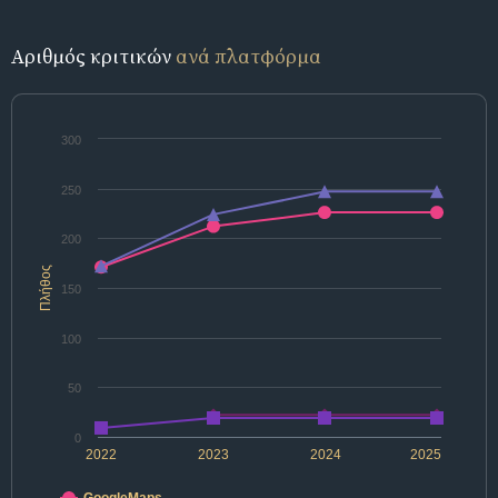
Αριθμός κριτικών
ανά πλατφόρμα
300
250
200
Πλήθος
150
100
50
0
2022
2023
2024
2025
GoogleMaps