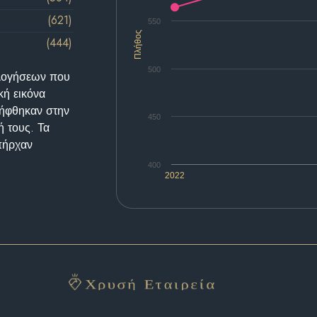
(621)
550
Πλήθος
(444)
500
ολογήσεων που
κή εικόνα
λήφθηκαν στην
450
ή τους. Τα
υπήρχαν
400
2022