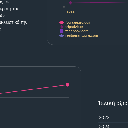
ας σε
κριση του
0
2022
άθε
κλειστικά την
foursquare.com
tripadvisor
.
facebook.com
restaurantguru.com
Τελική αξι
2022
2024