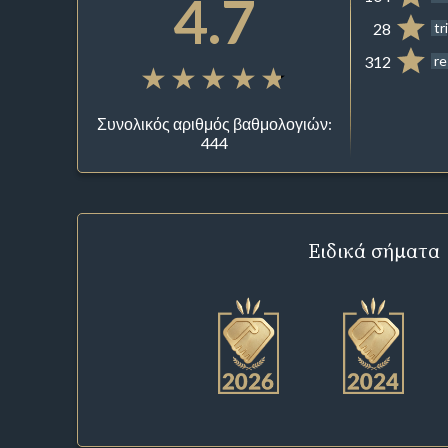
4.7
28
tr
312
re
Συνολικός αριθμός βαθμολογιών:
444
Ειδικά σήματα