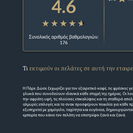
4.6
Συνολικός αριθμός βαθμολογιών:
176
Τι
εκτιμούν οι πελάτες σε αυτή την εταιρ
Η Πάρε Δώσε ξεχωρίζει για τον εξαιρετικό καφέ, τις φρέσκες γε
γλυκά που συνοδεύουν ιδανικά κάθε στιγμή της ημέρας. Οι λ
την αφράτη υφή, τις πλούσιες επικαλύψεις και τη σταθερά απολ
αλμυρές επιλογές και τα σνακ προσφέρουν ποικιλία για κάθε π
εξυπηρετεί με χαμόγελο, ταχύτητα και ευγένεια, δημιουργώντα
εμπειρία που κάνει τον πελάτη να επιστρέφει ξανά και ξανά.