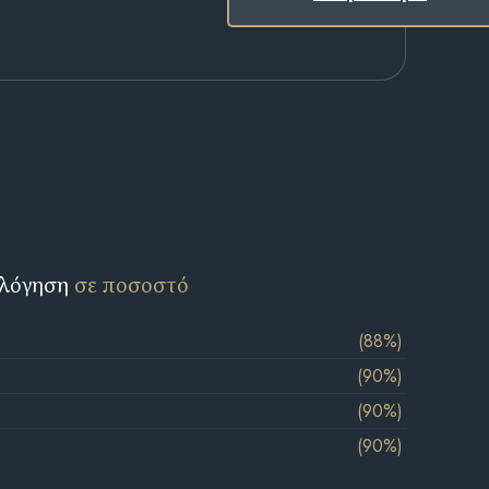
ολόγηση
σε ποσοστό
(88%)
(90%)
(90%)
(90%)