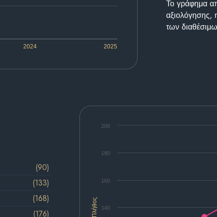
Το γράφημα απε
αξιολόγησης, 
των διαθέσιμω
2024
2025
200
180
(90)
(133)
160
(168)
Πλήθος
140
(176)