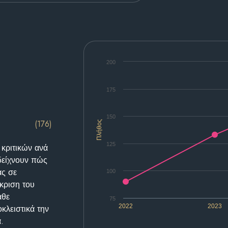
200
175
150
(176)
Πλήθος
125
 κριτικών ανά
δείχνουν πώς
ας σε
100
κριση του
άθε
75
2022
2023
κλειστικά την
.