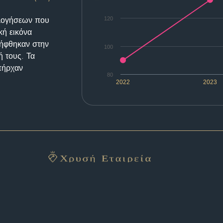
ολογήσεων που
120
κή εικόνα
λήφθηκαν στην
100
ή τους. Τα
υπήρχαν
80
2022
2023