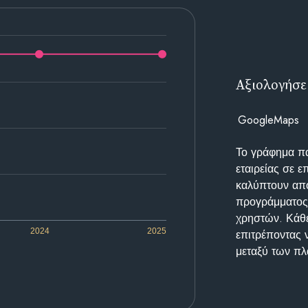
Αξιολογήσε
GoogleMaps
Το γράφημα π
εταιρείας σε 
καλύπτουν απο
προγράμματος 
χρηστών. Κάθε
2024
2025
επιτρέποντας 
μεταξύ των π