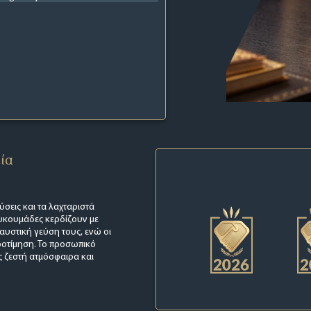
εία
ύσεις και τα λαχταριστά
ουκουμάδες κερδίζουν με
αυστική γεύση τους, ενώ οι
ροτίμηση. Το προσωπικό
ς ζεστή ατμόσφαιρα και