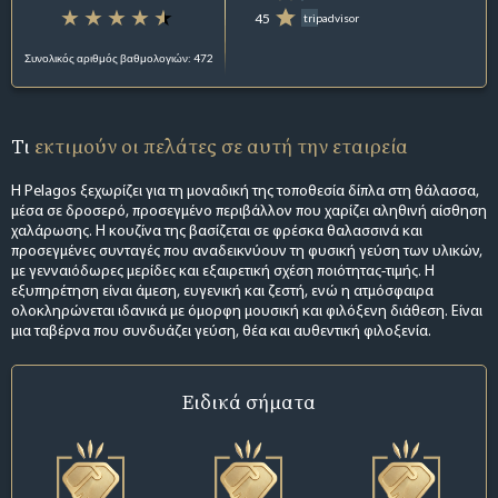
45
tripadvisor
Συνολικός αριθμός βαθμολογιών: 472
Τι
εκτιμούν οι πελάτες σε αυτή την εταιρεία
Η Pelagos ξεχωρίζει για τη μοναδική της τοποθεσία δίπλα στη θάλασσα,
μέσα σε δροσερό, προσεγμένο περιβάλλον που χαρίζει αληθινή αίσθηση
χαλάρωσης. Η κουζίνα της βασίζεται σε φρέσκα θαλασσινά και
προσεγμένες συνταγές που αναδεικνύουν τη φυσική γεύση των υλικών,
με γενναιόδωρες μερίδες και εξαιρετική σχέση ποιότητας-τιμής. Η
εξυπηρέτηση είναι άμεση, ευγενική και ζεστή, ενώ η ατμόσφαιρα
ολοκληρώνεται ιδανικά με όμορφη μουσική και φιλόξενη διάθεση. Είναι
μια ταβέρνα που συνδυάζει γεύση, θέα και αυθεντική φιλοξενία.
Ειδικά σήματα