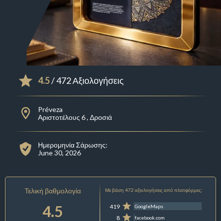
4.5
/ 472 Αξιολογήσεις
Préveza
Αριστοτέλους 6 , Δροσιά
Ημερομηνία Σάρωσης:
June 30, 2026
Τελική βαθμολογία
Με βάση 472 αξιολογήσεις από πλατφόρμες:
4.5
419
GoogleMaps
8
facebook.com