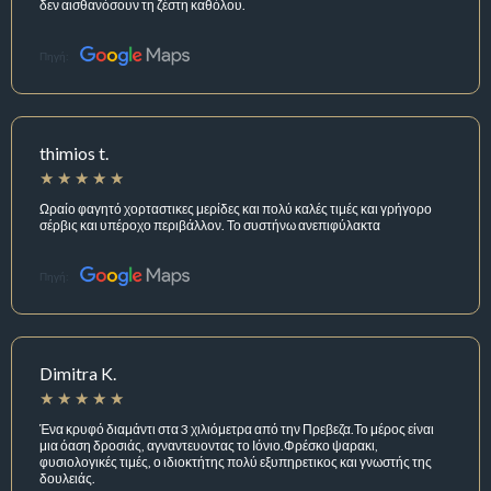
δεν αισθανόσουν τη ζέστη καθόλου.
Πηγή:
thimios t.
Ωραίο φαγητό χορταστικες μερίδες και πολύ καλές τιμές και γρήγορο
σέρβις και υπέροχο περιβάλλον. Το συστήνω ανεπιφύλακτα
Πηγή:
Dimitra K.
Ένα κρυφό διαμάντι στα 3 χιλιόμετρα από την Πρεβεζα.Το μέρος είναι
μια όαση δροσιάς, αγναντευοντας το Ιόνιο.Φρέσκο ψαρακι,
φυσιολογικές τιμές, ο ιδιοκτήτης πολύ εξυπηρετικος και γνωστής της
δουλειάς.