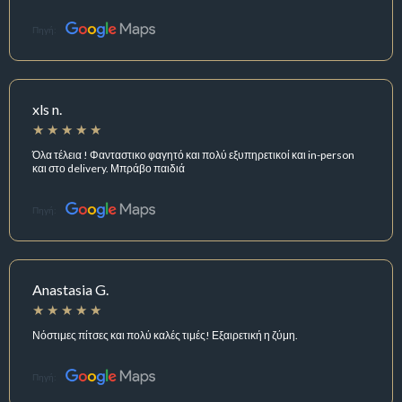
Πηγή:
xls n.
Όλα τέλεια ! Φανταστικο φαγητό και πολύ εξυπηρετικοί και in-person
και στο delivery. Μπράβο παιδιά
Πηγή:
Anastasia G.
Νόστιμες πίτσες και πολύ καλές τιμές! Εξαιρετική η ζύμη.
Πηγή: