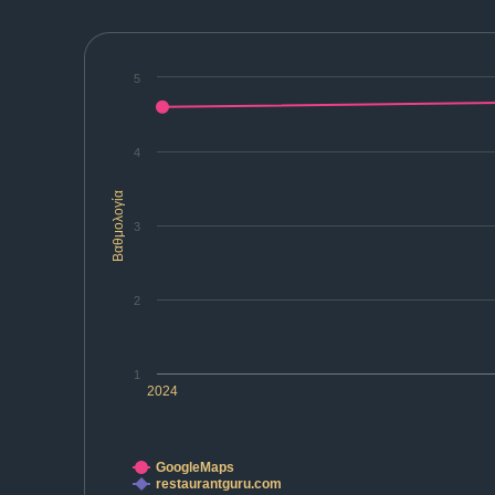
5
4
Βαθμολογία
3
2
1
2024
GoogleMaps
restaurantguru.com