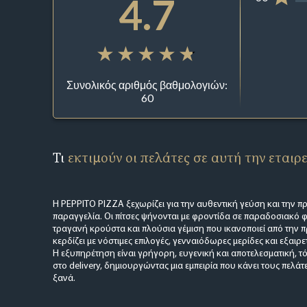
4.7
Συνολικός αριθμός βαθμολογιών:
60
Τι
εκτιμούν οι πελάτες σε αυτή την εταιρ
Η PEPPITO PIZZA ξεχωρίζει για την αυθεντική γεύση και την π
παραγγελία. Οι πίτσες ψήνονται με φροντίδα σε παραδοσιακό 
τραγανή κρούστα και πλούσια γέμιση που ικανοποιεί από την 
κερδίζει με νόστιμες επιλογές, γενναιόδωρες μερίδες και εξαιρε
Η εξυπηρέτηση είναι γρήγορη, ευγενική και αποτελεσματική, τ
στο delivery, δημιουργώντας μια εμπειρία που κάνει τους πελάτ
ξανά.