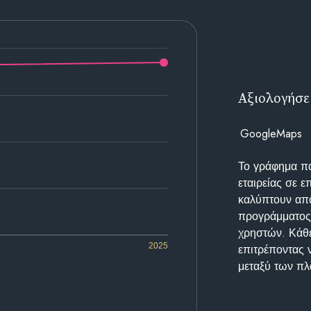
Αξιολογήσε
GoogleMaps
Το γράφημα π
εταιρείας σε 
καλύπτουν απο
προγράμματος 
χρηστών. Κάθε
2025
επιτρέποντας 
μεταξύ των π