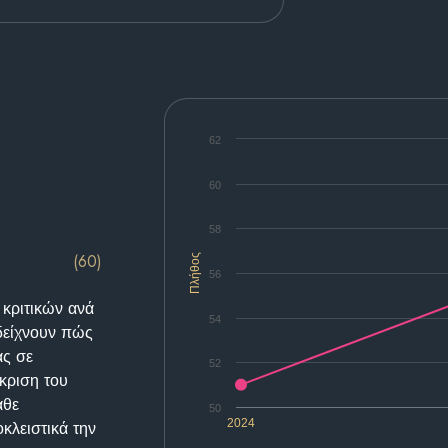
62
60
58
(60)
Πλήθος
56
 κριτικών ανά
54
δείχνουν πώς
ας σε
52
κριση του
άθε
50
2024
κλειστικά την