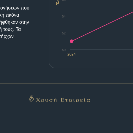
ολογήσεων που
κή εικόνα
54
λήφθηκαν στην
ή τους. Τα
52
υπήρχαν
50
2024