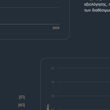
αξιολόγησης, 
των διαθέσιμω
2025
62
60
(51)
58
(60)
Πλήθος
56