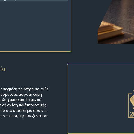
εία
ροσεγμένη ποιότητα σε κάθε
φούρνο, με αφράτη ζύμη,
πρώτη μπουκιά. Το μενού
τική σχέση ποιότητας-τιμής.
όσο στο κατάστημα όσο και
ες να επιστρέφουν ξανά και