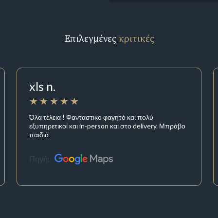
Επιλεγμένες
κριτικές
xls n.
Όλα τέλεια ! Φανταστικο φαγητό και πολύ
εξυπηρετικοί και in-person και στο delivery. Μπράβο
παιδιά
Πηγή: