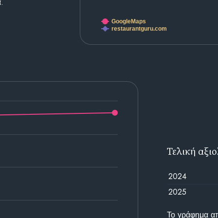
.
GoogleMaps
restaurantguru.com
Τελική αξι
2024
2025
Το γράφημα απε