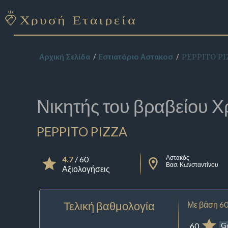
PEPPITO PI
Αρχική Σελίδα
Εστιατόριο Αστακοσ
Νικητής του βραβείου
Χ
PEPPITO PIZZA
Αστακός
4.7
/ 60
Βασ. Κωνσταντίνου
Αξιολογήσεις
Τελική βαθμολογία
Με βάση 60
60
G