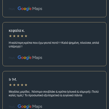
Πηγή:
κεφαλα κ.
Η καλύτερη κρέπα που έχω γευτεί ποτέ!!!Καλό ψημένη ,πλούσια ,απλά
υπέροχη!!
Πηγή:
Ir M.
Μεγάλες μερίδες . Νόστιμο σουβλάκι & κρέπα (γλυκιά & αλμυρή). Πολύ
καλές τιμές! Το προσωπικό εξυπηρετικό & ευγενικό πάντα
Πηγή: