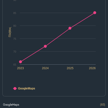
90
85
80
Πλήθος
75
70
65
2023
2024
2025
2026
GoogleMaps
GoogleMaps
(85)