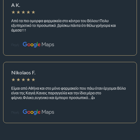
A K.
Από τα πιο ομορφα φαρμακεία στο κέντρο του Βόλου!Πολυ
εξυπηρετικό το προσωπικό ,βρίσκω πάντα ότι θέλω γρήγορα και
άμεσα!!!
Πηγή:
Nikolaos F.
Είμαι από Αθήνα και στο μόνο φαρμακείο που πάω όταν έρχομαι Βόλο
είναι της Καγιά.Κανεις παραγγελία και την ίδια μέρα στο
φέρνει.Φιλικο,ευγενικο και έμπειρο προσωπικό...👍
Πηγή: