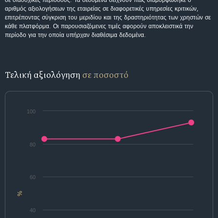
σε διαδοχικές περιόδους. Τα δεδομένα δείχνουν πώς διαμορφώθηκε ο
αριθμός αξιολογήσεων της εταιρείας σε διαφορετικές υπηρεσίες κριτικών,
επιτρέποντας σύγκριση του μεριδίου και της δραστηριότητας των χρηστών σε
κάθε πλατφόρμα. Οι παρουσιαζόμενες τιμές αφορούν αποκλειστικά την
περίοδο για την οποία υπήρχαν διαθέσιμα δεδομένα.
Τελική αξιολόγηση
σε ποσοστό
100
80
60
%
40