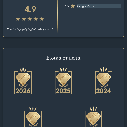
4.9
15
GoogleMaps
Συνολικός αριθμός βαθμολογιών: 15
Ειδικά σήματα