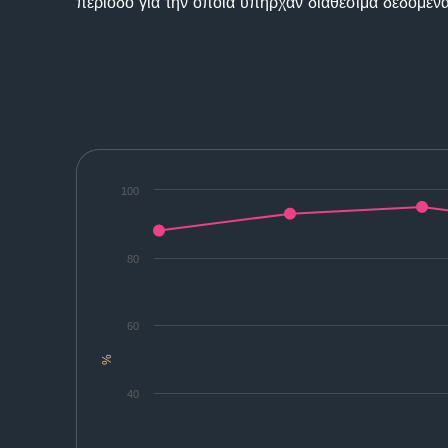
περίοδο για την οποία υπήρχαν διαθέσιμα δεδομένα
100
80
60
%
40