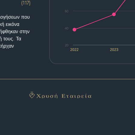
(117)
60
ολογήσεων που
κή εικόνα
40
λήφθηκαν στην
ή τους. Τα
υπήρχαν
20
2022
2023