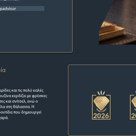
ipadvisor
εία
ρίδες και τις πολύ καλές
υζίνα κερδίζει με φρέσκες
τες και σνίτσελ, ενώ ο
πλα στη θάλασσα. Η
ροντίδα που δημιουργεί
χαρά.