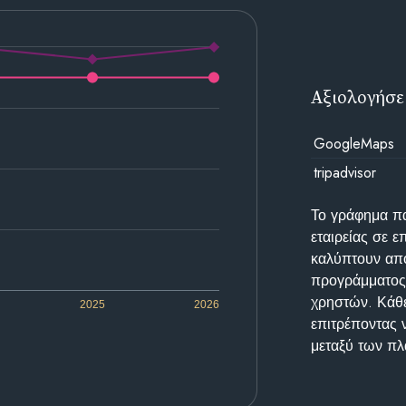
Αξιολογήσε
GoogleMaps
tripadvisor
Το γράφημα π
εταιρείας σε 
καλύπτουν απο
προγράμματος 
χρηστών. Κάθε
2025
2026
επιτρέποντας 
μεταξύ των π