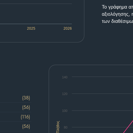
Το γράφημα απε
αξιολόγησης, 
των διαθέσιμω
2025
2026
140
120
(38)
(56)
100
(116)
Πλήθος
(56)
80