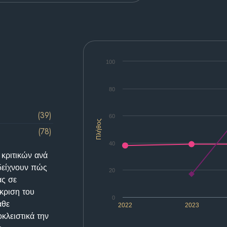
100
80
(39)
60
Πλήθος
(78)
40
 κριτικών ανά
δείχνουν πώς
20
ας σε
κριση του
0
άθε
2022
2023
κλειστικά την