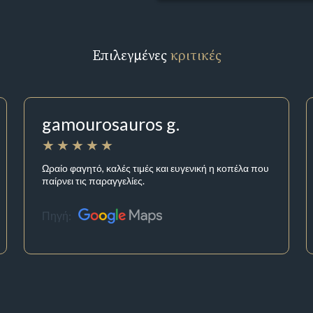
Επιλεγμένες
κριτικές
gamourosauros g.
Ωραίο φαγητό, καλές τιμές και ευγενική η κοπέλα που
παίρνει τις παραγγελίες.
Πηγή: