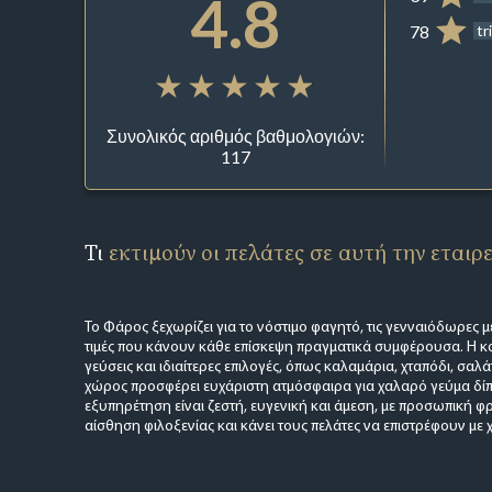
4.8
78
tr
Συνολικός αριθμός βαθμολογιών:
117
Τι
εκτιμούν οι πελάτες σε αυτή την εταιρ
Το Φάρος ξεχωρίζει για το νόστιμο φαγητό, τις γενναιόδωρες με
τιμές που κάνουν κάθε επίσκεψη πραγματικά συμφέρουσα. Η κο
γεύσεις και ιδιαίτερες επιλογές, όπως καλαμάρια, χταπόδι, σαλά
χώρος προσφέρει ευχάριστη ατμόσφαιρα για χαλαρό γεύμα δί
εξυπηρέτηση είναι ζεστή, ευγενική και άμεση, με προσωπική φ
αίσθηση φιλοξενίας και κάνει τους πελάτες να επιστρέφουν με 