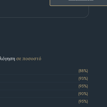
ολόγηση
σε ποσοστό
(88%)
(93%)
(95%)
(90%)
(95%)