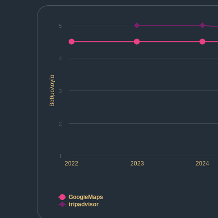
5
4
Βαθμολογία
3
2
1
2022
2023
2024
GoogleMaps
tripadvisor