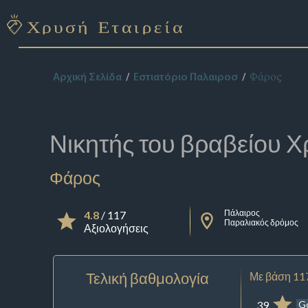
Φάρος
Αρχική Σελίδα
Εστιατόριο Παλαιροσ
Νικητής του βραβείου
Χ
Φάρος
Πάλαιρος
4.8
/ 117
Παραλιακός δρόμος
Αξιολογήσεις
Τελική βαθμολογία
Με βάση 11
39
G