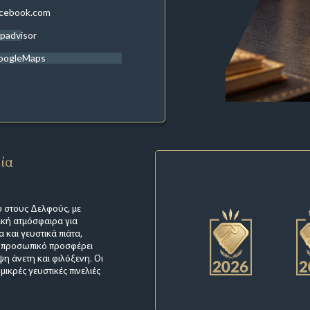
acebook.com
ipadvisor
oogleMaps
εία
υ στους Δελφούς, με
ική ατμόσφαιρα για
 και γευστικά πιάτα,
Το προσωπικό προσφέρει
ψη άνετη και φιλόξενη. Οι
κρές γευστικές πινελιές