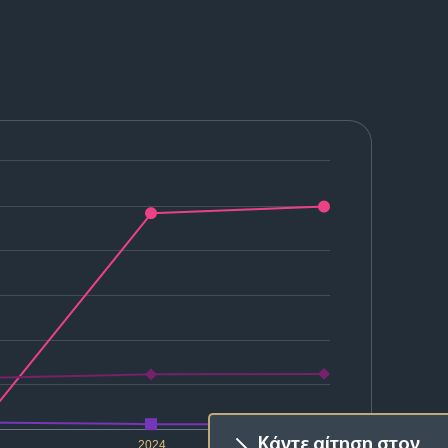
Κάντε αίτηση στον
2024
2025