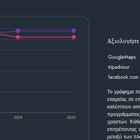
Αξιολογήσε
GoogleMaps
tripadvisor
facebook.com
Το γράφημα π
εταιρείας σε 
καλύπτουν απο
προγράμματος 
2024
2025
χρηστών. Κάθε
επιτρέποντας 
μεταξύ των π