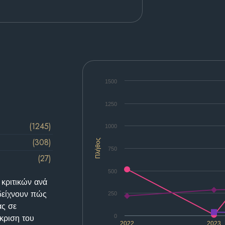
1500
1250
(1245)
1000
(308)
Πλήθος
750
(27)
500
 κριτικών ανά
δείχνουν πώς
250
ας σε
κριση του
0
2022
2023