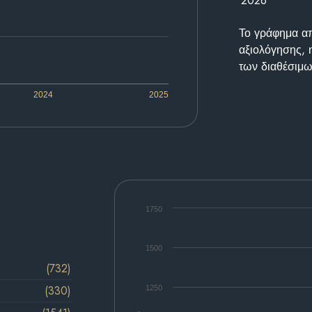
2026
Το γράφημα απε
αξιολόγησης, 
των διαθέσιμω
2024
2025
1750
1500
(732)
(330)
1250