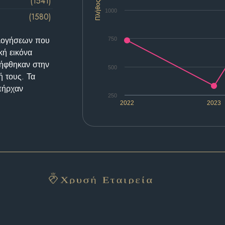
(1541)
Πλήθος
1000
(1580)
ολογήσεων που
750
κή εικόνα
λήφθηκαν στην
500
ή τους. Τα
υπήρχαν
250
2022
2023