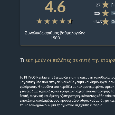
4.6
27
f
308
tr
1245
G
Συνολικός αριθμός βαθμολογιών:
1580
Τι
εκτιμούν οι πελάτες σε αυτή την εταιρ
Το PHIVOS Restaurant ξεχωρίζει για την υπέροχη τοποθεσία το
μαγευτική θέα που απογειώνει κάθε γεύμα και δημιουργεί ιδαν
χαλάρωση. Η κουζίνα του κερδίζει με καλομαγειρεμένα, φρέσκα
γενναιόδωρες μερίδες και εξαιρετική σχέση ποιότητας-τιμής. 
ζεστή, ευγενική και άμεση εξυπηρέτηση, κάνοντας κάθε επίσκε
επισκέπτες απολαμβάνουν προσεγμένο χώρο, καθαριότητα και μι
που ολοκληρώνουν μια πραγματικά αξέχαστη εμπειρία.