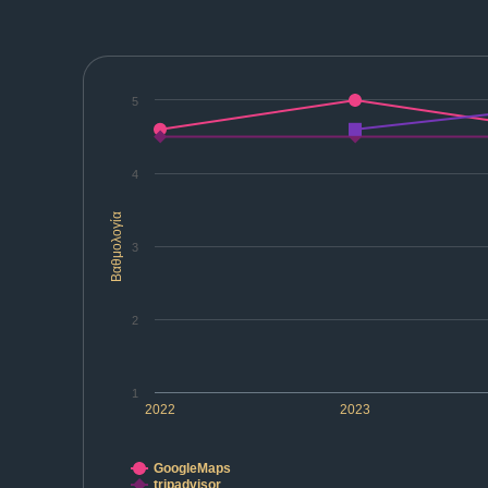
5
4
Βαθμολογία
3
2
1
2022
2023
GoogleMaps
tripadvisor