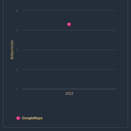
5
4
Βαθμολογία
3
2
1
2022
GoogleMaps