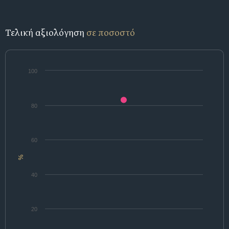
Τελική αξιολόγηση
σε ποσοστό
100
80
60
%
40
20