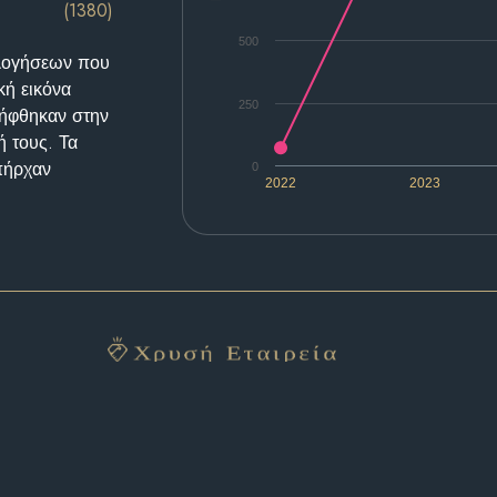
(1380)
500
ολογήσεων που
κή εικόνα
250
λήφθηκαν στην
ή τους. Τα
υπήρχαν
0
2022
2023