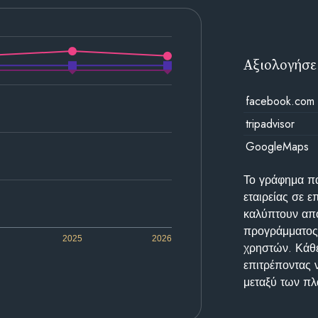
Αξιολογήσε
facebook.com
tripadvisor
GoogleMaps
Το γράφημα π
εταιρείας σε 
καλύπτουν απο
προγράμματος 
2025
2026
χρηστών. Κάθε
επιτρέποντας 
μεταξύ των π