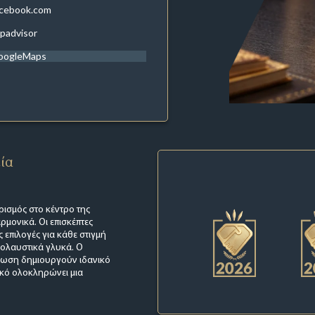
acebook.com
ipadvisor
oogleMaps
εία
ισμός στο κέντρο της
ρμονικά. Οι επισκέπτες
ς επιλογές για κάθε στιγμή
πολαυστικά γλυκά. Ο
φωση δημιουργούν ιδανικό
ικό ολοκληρώνει μια