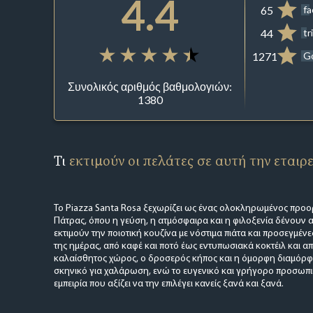
4.4
65
f
44
tr
1271
G
Συνολικός αριθμός βαθμολογιών:
1380
Τι
εκτιμούν οι πελάτες σε αυτή την εταιρ
Το Piazza Santa Rosa ξεχωρίζει ως ένας ολοκληρωμένος προορ
Πάτρας, όπου η γεύση, η ατμόσφαιρα και η φιλοξενία δένουν α
εκτιμούν την ποιοτική κουζίνα με νόστιμα πιάτα και προσεγμένε
της ημέρας, από καφέ και ποτό έως εντυπωσιακά κοκτέιλ και α
καλαίσθητος χώρος, ο δροσερός κήπος και η όμορφη διαμόρ
σκηνικό για χαλάρωση, ενώ το ευγενικό και γρήγορο προσωπ
εμπειρία που αξίζει να την επιλέγει κανείς ξανά και ξανά.