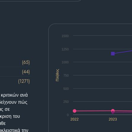
1500
1250
(65)
1000
(44)
Πλήθος
750
(1271)
500
 κριτικών ανά
δείχνουν πώς
250
ας σε
κριση του
0
2022
2023
άθε
κλειστικά την