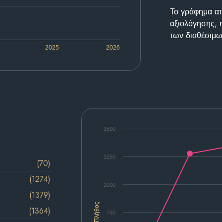
Το γράφημα απε
αξιολόγησης, 
των διαθέσιμω
2025
2026
1500
1250
(70)
(1274)
1000
(1379)
Πλήθος
(1364)
750