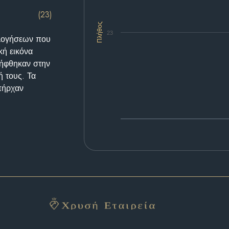
(23)
Πλήθος
23
ολογήσεων που
κή εικόνα
λήφθηκαν στην
ή τους. Τα
υπήρχαν