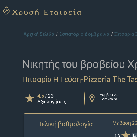
Πιτσαρία 
Αρχική Σελίδα
Εστιατόριο Δομβραινα
Νικητής του βραβείου
Χ
Πιτσαρία Η Γεύση-Pizzeria The Ta
Δομβραίνα
4.6
/ 23
Domvraína
Αξιολογήσεις
Τελική βαθμολογία
Με βάση 23
13
f