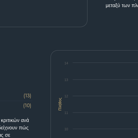
μεταξύ των π
14
13
(13)
12
Πλήθος
(10)
11
 κριτικών ανά
δείχνουν πώς
10
ας σε