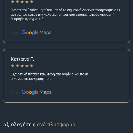
Παντα πολύ νόστιμη πίτσα.. αλλά το σημερινό δεν έχει προηγούμενο.Ο
άνθρωπος έφερε την καλύτερη πίτσα που έχουμε ποτέ δοκιμάσει..!
Μπράβο πραγματικά..
Πηγή:
Κατερινα Γ.
Εξαιρετική πίτσα η καλύτερη στο Αγρίνιο,και πολύ
οικονομική.συγχαρητηρια.
Πηγή:
Αξιολογήσεις
ανά πλατφόρμα