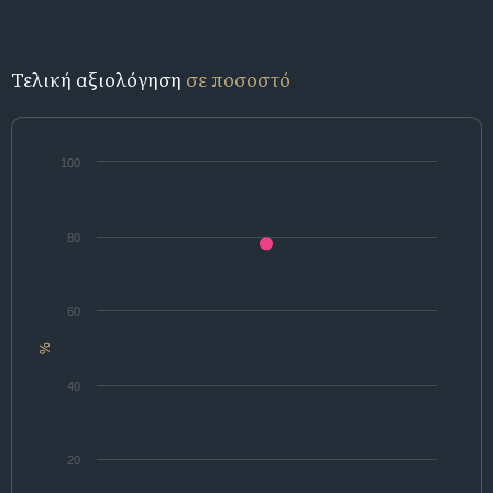
Τελική αξιολόγηση
σε ποσοστό
100
80
60
%
40
20