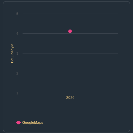
5
4
Βαθμολογία
3
2
1
2026
GoogleMaps